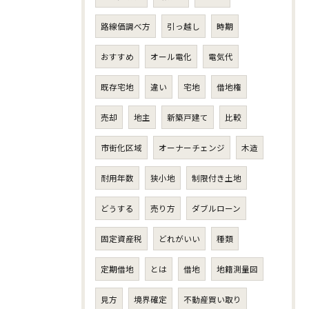
路線価調べ方
引っ越し
時期
おすすめ
オール電化
電気代
既存宅地
違い
宅地
借地権
売却
地主
新築戸建て
比較
市街化区域
オーナーチェンジ
木造
耐用年数
狭小地
制限付き土地
どうする
売り方
ダブルローン
固定資産税
どれがいい
種類
定期借地
とは
借地
地籍測量図
見方
境界確定
不動産買い取り