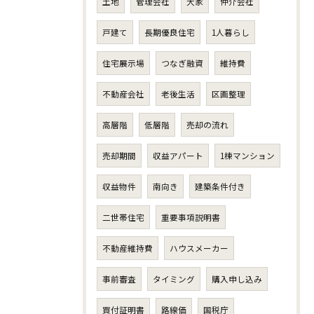
土地
管理会社
大家
仲介会社
戸建て
長期優良住宅
1人暮らし
住宅展示場
つなぎ融資
維持費
不動産会社
老後生活
区画整理
高層階
低層階
売却の流れ
売却期間
収益アパート
1棟マンション
収益物件
南向き
建築条件付き
二世帯住宅
重要事項説明書
不動産維持費
ハウスメーカー
事前審査
タイミング
購入申し込み
買付証明書
路線価
国税庁