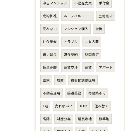
中古マンション
不動産売買
手付金
成約御礼
ルーフバルコニー
土地売却
売れない
マンション購入
後悔
仲介業者
トラブル
共有名義
買い替え
媒介契約
訪問査定
任意売却
家賃交渉
家賃
アパート
空家
放置
市街化調整区域
不動産活用
接道義務
再建築不可
1階
売れない？
1LDK
住み替え
高齢
財産分与
延長敷地
旗竿地