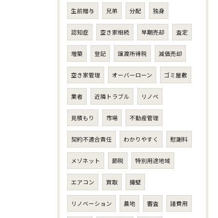
生前贈与
兄弟
分配
独身
認知症
空き家相続
早期売却
査定
増築
登記
譲渡所得税
減価売却
空き家管理
オーバーローン
ゴミ屋敷
業者
近隣トラブル
リノベ
見積もり
市場
不動産管理
契約不適合責任
わかりやすく
慰謝料
メゾネット
節税
特別用途地域
エアコン
買取
擁壁
リノベーション
農地
審査
諸費用