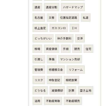
遺産
遺産分割
ハザードマップ
名古屋
災害
位置指定道路
私道
机上査定
ガスコンロ
ＩＨ
どっちがいい
仲介手数料
交渉
相場
資産価値
手順
建売
住宅
引渡し
準備
マンション売却
管理費
修繕積立金
リフォーム
リスク
申告登記
相続放棄
どうなる
減価償却
計算
空き土地
活用
不動産買取
不動産競売