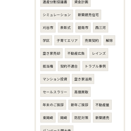
遺産分割協議書
資金計画
シミュレーション
新築建売住宅
刈谷市
表彰式
碧南市
西三河
学区
子育てエリア
売買契約
解除
空き家売却
不動産広告
レインズ
抵当権
契約不適合
トラブル事例
マンション投資
空き家活用
セールスラリー
高価買取
年末のご挨拶
新年ご挨拶
不動産屋
東岡崎
岡崎
防犯対策
新築建売
バンベール明大寺