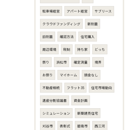
駐車場経営
アパート経営
サブリース
クラウドファンディング
新耐震
旧耐震
確認方法
住宅購入
周辺環境
税制
持ち家
どっち
祭り
浜松市
確定測量
境界
お祭り
マイホーム
頭金なし
不動産相続
フラット35
住宅市場動向
遺産分割協議書
資金計画
シミュレーション
新築建売住宅
刈谷市
表彰式
碧南市
西三河