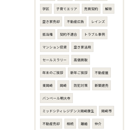
学区
子育てエリア
売買契約
解除
空き家売却
不動産広告
レインズ
抵当権
契約不適合
トラブル事例
マンション投資
空き家活用
セールスラリー
高価買取
年末のご挨拶
新年ご挨拶
不動産屋
東岡崎
岡崎
防犯対策
新築建売
バンベール明大寺
ミッドシティレジデンス岡崎康生
岡崎市
不動産売却
相続
離婚
仲介