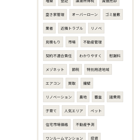
増築
登記
譲渡所得税
減価売却
空き家管理
オーバーローン
ゴミ屋敷
業者
近隣トラブル
リノベ
見積もり
市場
不動産管理
契約不適合責任
わかりやすく
慰謝料
メゾネット
節税
特別用途地域
エアコン
買取
擁壁
リノベーション
農地
審査
諸費用
子育て
人気エリア
ペット
住宅市場価格
不動産予測
ワンルームマンション
投資