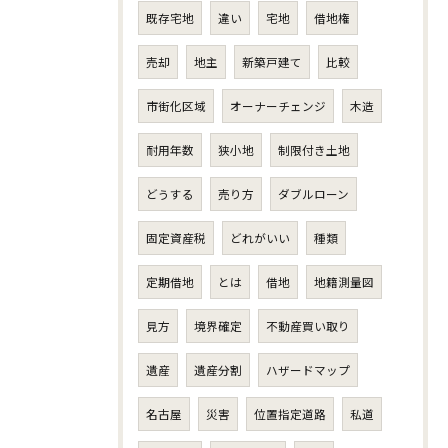
既存宅地
違い
宅地
借地権
売却
地主
新築戸建て
比較
市街化区域
オーナーチェンジ
木造
耐用年数
狭小地
制限付き土地
どうする
売り方
ダブルローン
固定資産税
どれがいい
種類
定期借地
とは
借地
地籍測量図
見方
境界確定
不動産買い取り
遺産
遺産分割
ハザードマップ
名古屋
災害
位置指定道路
私道