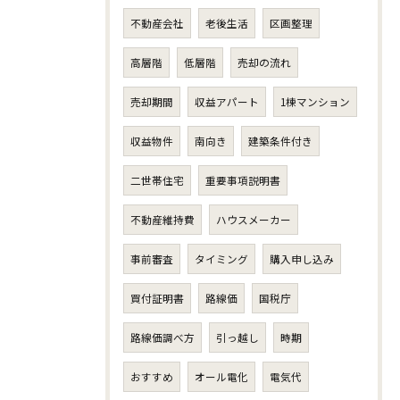
不動産会社
老後生活
区画整理
高層階
低層階
売却の流れ
売却期間
収益アパート
1棟マンション
収益物件
南向き
建築条件付き
二世帯住宅
重要事項説明書
不動産維持費
ハウスメーカー
事前審査
タイミング
購入申し込み
買付証明書
路線価
国税庁
路線価調べ方
引っ越し
時期
おすすめ
オール電化
電気代