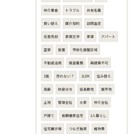
仲介業者
トラブル
共有名義
買い替え
媒介契約
訪問査定
任意売却
家賃交渉
家賃
アパート
空家
放置
市街化調整区域
不動産活用
接道義務
再建築不可
1階
売れない？
1LDK
住み替え
高齢
財産分与
延長敷地
旗竿地
土地
管理会社
大家
仲介会社
戸建て
長期優良住宅
1人暮らし
住宅展示場
つなぎ融資
維持費