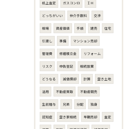
机上査定
ガスコンロ
ＩＨ
どっちがいい
仲介手数料
交渉
相場
資産価値
手順
建売
住宅
引渡し
準備
マンション売却
管理費
修繕積立金
リフォーム
リスク
申告登記
相続放棄
どうなる
減価償却
計算
空き土地
活用
不動産買取
不動産競売
生前贈与
兄弟
分配
独身
認知症
空き家相続
早期売却
査定