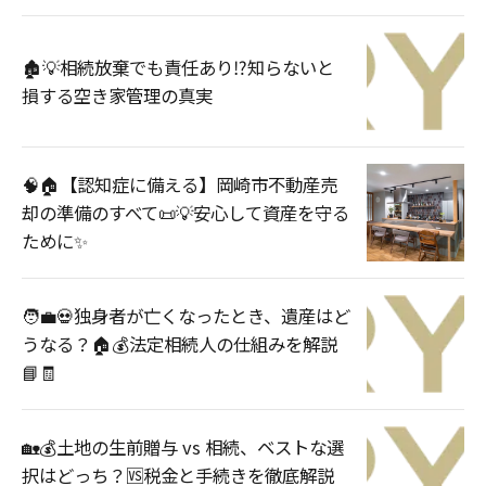
🏚️💡相続放棄でも責任あり⁉️知らないと
損する空き家管理の真実
🧠🏠【認知症に備える】岡崎市不動産売
却の準備のすべて📜💡安心して資産を守る
ために✨
🧑‍💼💀独身者が亡くなったとき、遺産はど
うなる？🏠💰法定相続人の仕組みを解説
📘🧾
🏡💰土地の生前贈与 vs 相続、ベストな選
択はどっち？🆚税金と手続きを徹底解説