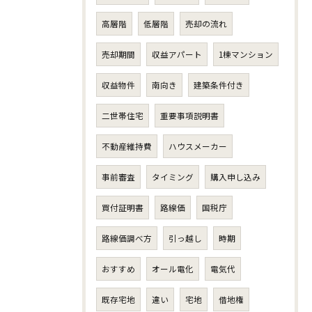
高層階
低層階
売却の流れ
売却期間
収益アパート
1棟マンション
収益物件
南向き
建築条件付き
二世帯住宅
重要事項説明書
不動産維持費
ハウスメーカー
事前審査
タイミング
購入申し込み
買付証明書
路線価
国税庁
路線価調べ方
引っ越し
時期
おすすめ
オール電化
電気代
既存宅地
違い
宅地
借地権