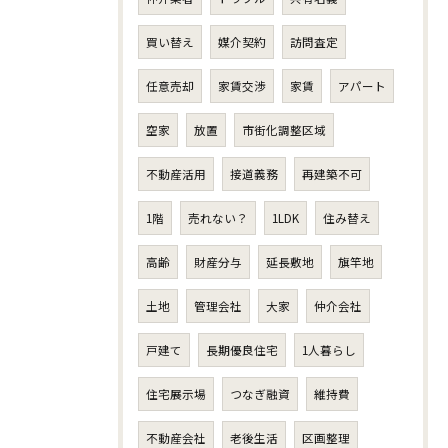
買い替え
媒介契約
訪問査定
任意売却
家賃交渉
家賃
アパート
空家
放置
市街化調整区域
不動産活用
接道義務
再建築不可
1階
売れない？
1LDK
住み替え
高齢
財産分与
延長敷地
旗竿地
土地
管理会社
大家
仲介会社
戸建て
長期優良住宅
1人暮らし
住宅展示場
つなぎ融資
維持費
不動産会社
老後生活
区画整理