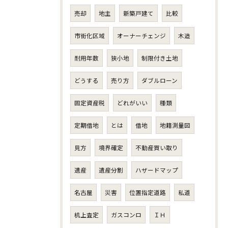
売却
地主
新築戸建て
比較
市街化区域
オーナーチェンジ
木造
耐用年数
狭小地
制限付き土地
どうする
売り方
ダブルローン
固定資産税
どれがいい
種類
定期借地
とは
借地
地籍測量図
見方
境界確定
不動産買い取り
遺産
遺産分割
ハザードマップ
名古屋
災害
位置指定道路
私道
机上査定
ガスコンロ
ＩＨ