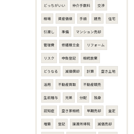
どっちがいい
仲介手数料
交渉
相場
資産価値
手順
建売
住宅
引渡し
準備
マンション売却
管理費
修繕積立金
リフォーム
リスク
申告登記
相続放棄
どうなる
減価償却
計算
空き土地
活用
不動産買取
不動産競売
生前贈与
兄弟
分配
独身
認知症
空き家相続
早期売却
査定
増築
登記
譲渡所得税
減価売却