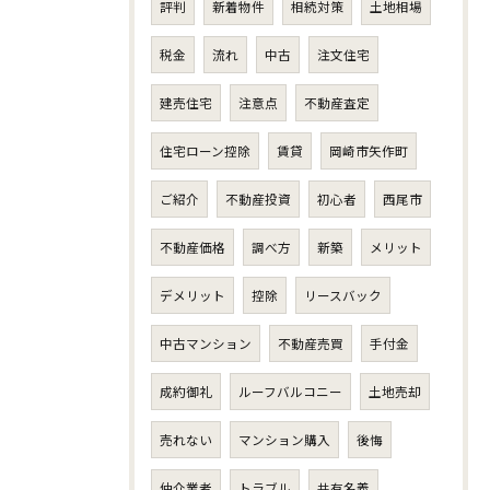
評判
新着物件
相続対策
土地相場
税金
流れ
中古
注文住宅
建売住宅
注意点
不動産査定
住宅ローン控除
賃貸
岡崎市矢作町
ご紹介
不動産投資
初心者
西尾市
不動産価格
調べ方
新築
メリット
デメリット
控除
リースバック
中古マンション
不動産売買
手付金
成約御礼
ルーフバルコニー
土地売却
売れない
マンション購入
後悔
仲介業者
トラブル
共有名義