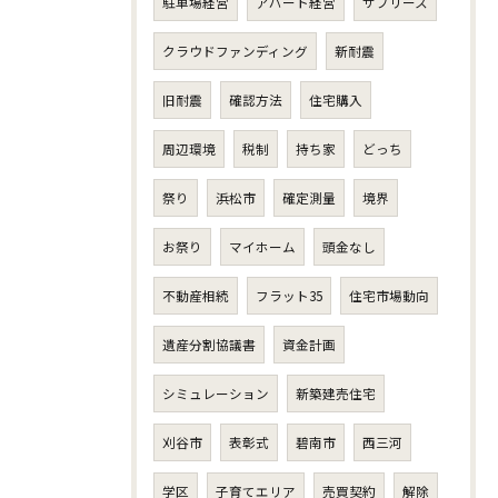
駐車場経営
アパート経営
サブリース
クラウドファンディング
新耐震
旧耐震
確認方法
住宅購入
周辺環境
税制
持ち家
どっち
祭り
浜松市
確定測量
境界
お祭り
マイホーム
頭金なし
不動産相続
フラット35
住宅市場動向
遺産分割協議書
資金計画
シミュレーション
新築建売住宅
刈谷市
表彰式
碧南市
西三河
学区
子育てエリア
売買契約
解除