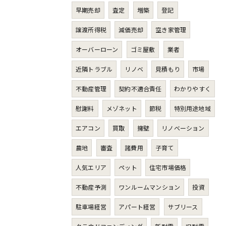
早期売却
査定
増築
登記
譲渡所得税
減価売却
空き家管理
オーバーローン
ゴミ屋敷
業者
近隣トラブル
リノベ
見積もり
市場
不動産管理
契約不適合責任
わかりやすく
慰謝料
メゾネット
節税
特別用途地域
エアコン
買取
擁壁
リノベーション
農地
審査
諸費用
子育て
人気エリア
ペット
住宅市場価格
不動産予測
ワンルームマンション
投資
駐車場経営
アパート経営
サブリース