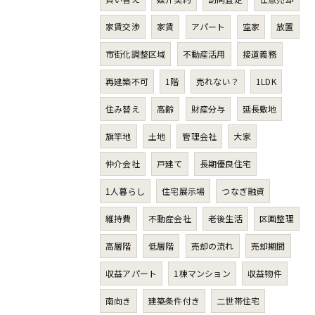
家賃交渉
家賃
アパート
空家
放置
市街化調整区域
不動産活用
接道義務
再建築不可
1階
売れない？
1LDK
住み替え
高齢
財産分与
延長敷地
旗竿地
土地
管理会社
大家
仲介会社
戸建て
長期優良住宅
1人暮らし
住宅展示場
つなぎ融資
維持費
不動産会社
老後生活
区画整理
高層階
低層階
売却の流れ
売却期間
収益アパート
1棟マンション
収益物件
南向き
建築条件付き
二世帯住宅