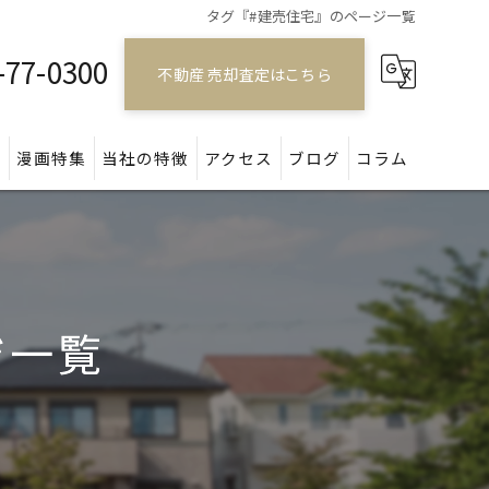
タグ『#建売住宅』のページ一覧
-77-0300
不動産 売却査定はこちら
問
漫画特集
当社の特徴
アクセス
ブログ
コラム
戸建て
マンション
ジ一覧
アパート
土地
空き家