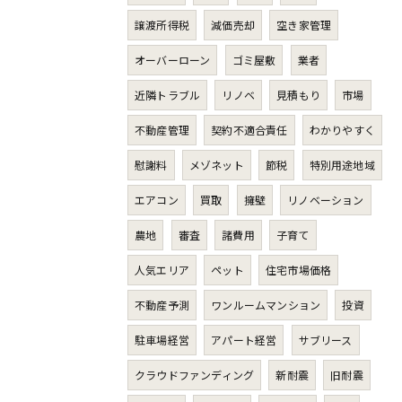
譲渡所得税
減価売却
空き家管理
オーバーローン
ゴミ屋敷
業者
近隣トラブル
リノベ
見積もり
市場
不動産管理
契約不適合責任
わかりやすく
慰謝料
メゾネット
節税
特別用途地域
エアコン
買取
擁壁
リノベーション
農地
審査
諸費用
子育て
人気エリア
ペット
住宅市場価格
不動産予測
ワンルームマンション
投資
駐車場経営
アパート経営
サブリース
クラウドファンディング
新耐震
旧耐震