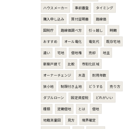
ハウスメーカー
事前審査
タイミング
購入申し込み
買付証明書
路線価
国税庁
路線価調べ方
引っ越し
時期
おすすめ
オール電化
電気代
既存宅地
違い
宅地
借地権
売却
地主
新築戸建て
比較
市街化区域
オーナーチェンジ
木造
耐用年数
狭小地
制限付き土地
どうする
売り方
ダブルローン
固定資産税
どれがいい
種類
定期借地
とは
借地
地籍測量図
見方
境界確定