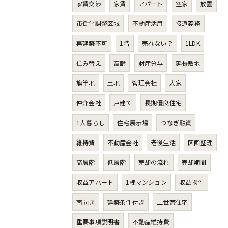
家賃交渉
家賃
アパート
空家
放置
市街化調整区域
不動産活用
接道義務
再建築不可
1階
売れない？
1LDK
住み替え
高齢
財産分与
延長敷地
旗竿地
土地
管理会社
大家
仲介会社
戸建て
長期優良住宅
1人暮らし
住宅展示場
つなぎ融資
維持費
不動産会社
老後生活
区画整理
高層階
低層階
売却の流れ
売却期間
収益アパート
1棟マンション
収益物件
南向き
建築条件付き
二世帯住宅
重要事項説明書
不動産維持費