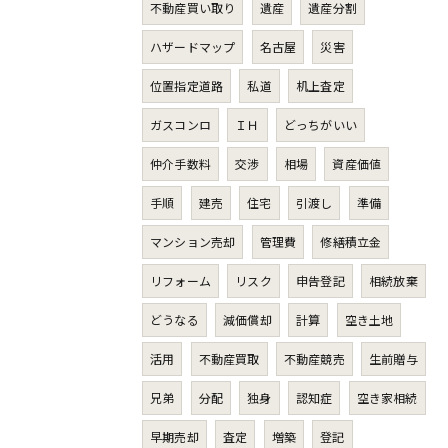
不動産買い取り
遺産
遺産分割
ハザードマップ
名古屋
災害
位置指定道路
私道
机上査定
ガスコンロ
ＩＨ
どっちがいい
仲介手数料
交渉
相場
資産価値
手順
建売
住宅
引渡し
準備
マンション売却
管理費
修繕積立金
リフォーム
リスク
申告登記
相続放棄
どうなる
減価償却
計算
空き土地
活用
不動産買取
不動産競売
生前贈与
兄弟
分配
独身
認知症
空き家相続
早期売却
査定
増築
登記