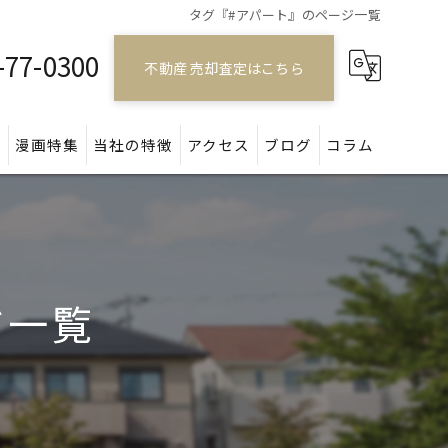
タグ『#アパート』のページ一覧
-77-0300
不動産 売却査定はこちら
問
漫画特集
当社の特徴
アクセス
ブログ
コラム
戸建て
マンション
ジ一覧
アパート
土地
空き家