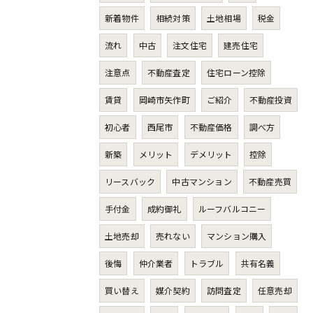
新着物件
相続対策
土地相場
税金
流れ
中古
注文住宅
建売住宅
注意点
不動産査定
住宅ローン控除
賃貸
岡崎市矢作町
ご紹介
不動産投資
初心者
西尾市
不動産価格
調べ方
新築
メリット
デメリット
控除
リースバック
中古マンション
不動産売買
手付金
成約御礼
ルーフバルコニー
土地売却
売れない
マンション購入
後悔
仲介業者
トラブル
共有名義
買い替え
媒介契約
訪問査定
任意売却