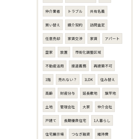
仲介業者
トラブル
共有名義
買い替え
媒介契約
訪問査定
任意売却
家賃交渉
家賃
アパート
空家
放置
市街化調整区域
不動産活用
接道義務
再建築不可
1階
売れない？
1LDK
住み替え
高齢
財産分与
延長敷地
旗竿地
土地
管理会社
大家
仲介会社
戸建て
長期優良住宅
1人暮らし
住宅展示場
つなぎ融資
維持費