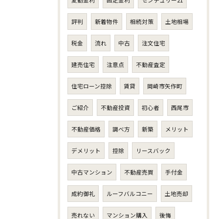
変動金利
固定金利
センチュリー21
評判
新着物件
相続対策
土地相場
税金
流れ
中古
注文住宅
建売住宅
注意点
不動産査定
住宅ローン控除
賃貸
岡崎市矢作町
ご紹介
不動産投資
初心者
西尾市
不動産価格
調べ方
新築
メリット
デメリット
控除
リースバック
中古マンション
不動産売買
手付金
成約御礼
ルーフバルコニー
土地売却
売れない
マンション購入
後悔