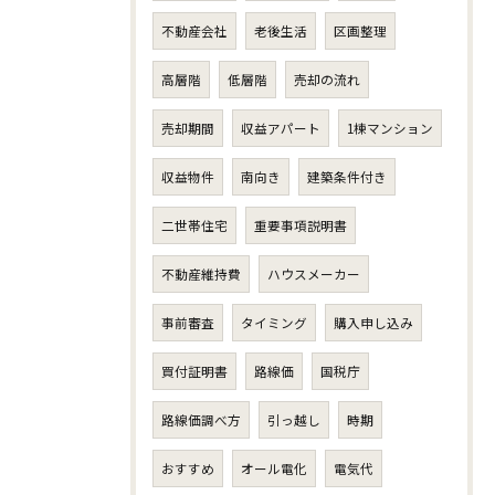
不動産会社
老後生活
区画整理
高層階
低層階
売却の流れ
売却期間
収益アパート
1棟マンション
収益物件
南向き
建築条件付き
二世帯住宅
重要事項説明書
不動産維持費
ハウスメーカー
事前審査
タイミング
購入申し込み
買付証明書
路線価
国税庁
路線価調べ方
引っ越し
時期
おすすめ
オール電化
電気代