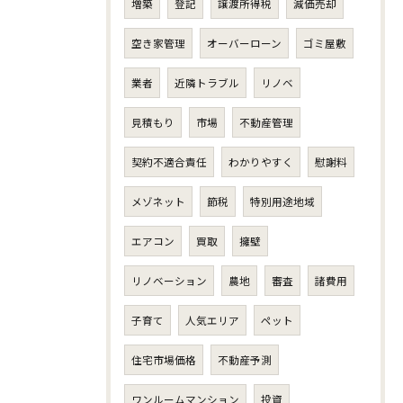
増築
登記
譲渡所得税
減価売却
空き家管理
オーバーローン
ゴミ屋敷
業者
近隣トラブル
リノベ
見積もり
市場
不動産管理
契約不適合責任
わかりやすく
慰謝料
メゾネット
節税
特別用途地域
エアコン
買取
擁壁
リノベーション
農地
審査
諸費用
子育て
人気エリア
ペット
住宅市場価格
不動産予測
ワンルームマンション
投資