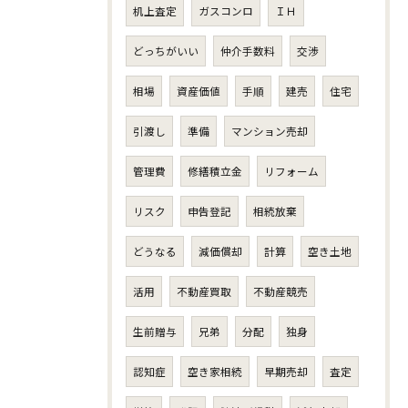
机上査定
ガスコンロ
ＩＨ
どっちがいい
仲介手数料
交渉
相場
資産価値
手順
建売
住宅
引渡し
準備
マンション売却
管理費
修繕積立金
リフォーム
リスク
申告登記
相続放棄
どうなる
減価償却
計算
空き土地
活用
不動産買取
不動産競売
生前贈与
兄弟
分配
独身
認知症
空き家相続
早期売却
査定