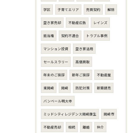
学区
子育てエリア
売買契約
解除
空き家売却
不動産広告
レインズ
抵当権
契約不適合
トラブル事例
マンション投資
空き家活用
セールスラリー
高価買取
年末のご挨拶
新年ご挨拶
不動産屋
東岡崎
岡崎
防犯対策
新築建売
バンベール明大寺
ミッドシティレジデンス岡崎康生
岡崎市
不動産売却
相続
離婚
仲介