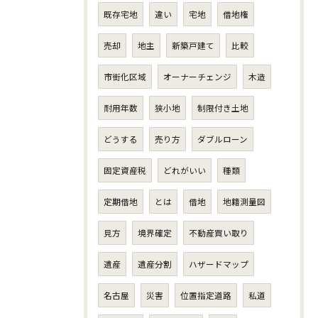
既存宅地
違い
宅地
借地権
売却
地主
新築戸建て
比較
市街化区域
オーナーチェンジ
木造
耐用年数
狭小地
制限付き土地
どうする
売り方
ダブルローン
固定資産税
どれがいい
種類
定期借地
とは
借地
地籍測量図
見方
境界確定
不動産買い取り
遺産
遺産分割
ハザードマップ
名古屋
災害
位置指定道路
私道