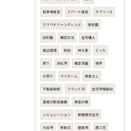
駐車場経営
アパート経営
サブリース
クラウドファンディング
新耐震
旧耐震
確認方法
住宅購入
周辺環境
税制
持ち家
どっち
祭り
浜松市
確定測量
境界
お祭り
マイホーム
頭金なし
不動産相続
フラット35
住宅市場動向
遺産分割協議書
資金計画
シミュレーション
新築建売住宅
刈谷市
表彰式
碧南市
西三河