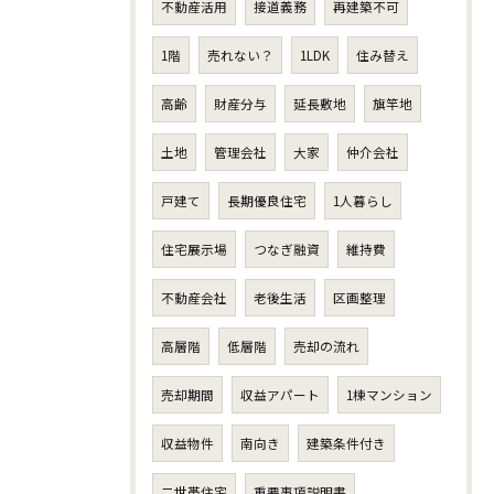
不動産活用
接道義務
再建築不可
1階
売れない？
1LDK
住み替え
高齢
財産分与
延長敷地
旗竿地
土地
管理会社
大家
仲介会社
戸建て
長期優良住宅
1人暮らし
住宅展示場
つなぎ融資
維持費
不動産会社
老後生活
区画整理
高層階
低層階
売却の流れ
売却期間
収益アパート
1棟マンション
収益物件
南向き
建築条件付き
二世帯住宅
重要事項説明書