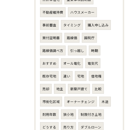
不動産維持費
ハウスメーカー
事前審査
タイミング
購入申し込み
買付証明書
路線価
国税庁
路線価調べ方
引っ越し
時期
おすすめ
オール電化
電気代
既存宅地
違い
宅地
借地権
売却
地主
新築戸建て
比較
市街化区域
オーナーチェンジ
木造
耐用年数
狭小地
制限付き土地
どうする
売り方
ダブルローン