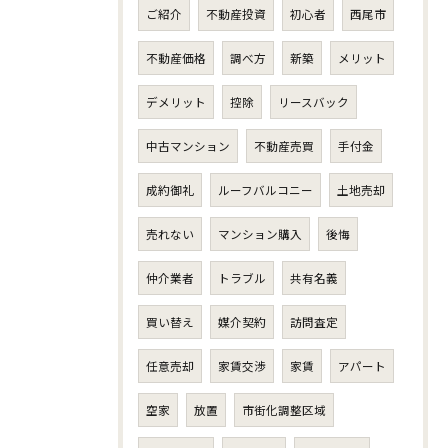
ご紹介
不動産投資
初心者
西尾市
不動産価格
調べ方
新築
メリット
デメリット
控除
リースバック
中古マンション
不動産売買
手付金
成約御礼
ルーフバルコニー
土地売却
売れない
マンション購入
後悔
仲介業者
トラブル
共有名義
買い替え
媒介契約
訪問査定
任意売却
家賃交渉
家賃
アパート
空家
放置
市街化調整区域