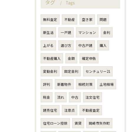
タグ
Tags
無料査定
不動産
空き家
問題
新生活
一戸建
マンション
金利
上がる
選び方
中古戸建
購入
不動産購入
金額
確定申告
変動金利
固定金利
センチュリー21
評判
新着物件
相続対策
土地相場
税金
流れ
中古
注文住宅
建売住宅
注意点
不動産査定
住宅ローン控除
賃貸
岡崎市矢作町