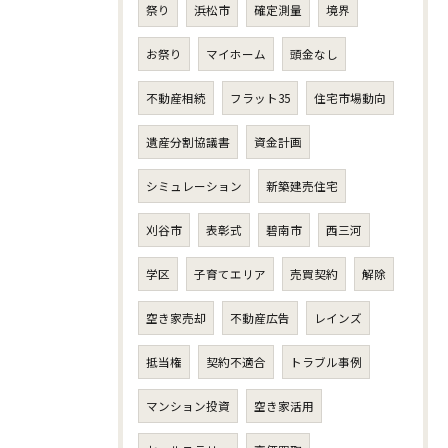
祭り
浜松市
確定測量
境界
お祭り
マイホーム
頭金なし
不動産相続
フラット35
住宅市場動向
遺産分割協議書
資金計画
シミュレーション
新築建売住宅
刈谷市
表彰式
碧南市
西三河
学区
子育てエリア
売買契約
解除
空き家売却
不動産広告
レインズ
抵当権
契約不適合
トラブル事例
マンション投資
空き家活用