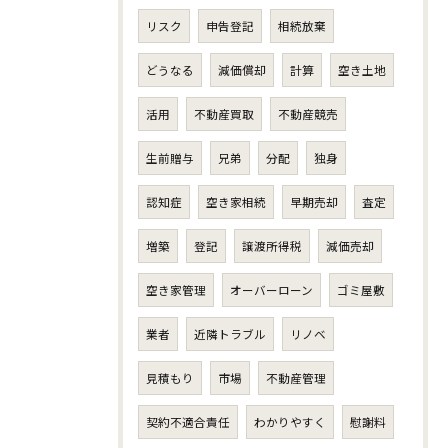
リスク
申告登記
相続放棄
どうなる
減価償却
計算
空き土地
活用
不動産買取
不動産競売
生前贈与
兄弟
分配
独身
認知症
空き家相続
早期売却
査定
増築
登記
譲渡所得税
減価売却
空き家管理
オーバーローン
ゴミ屋敷
業者
近隣トラブル
リノベ
見積もり
市場
不動産管理
契約不適合責任
わかりやすく
慰謝料