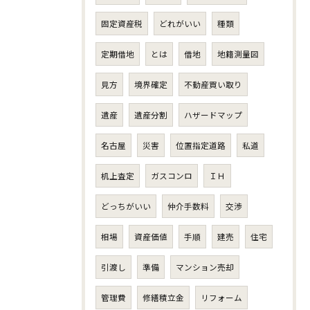
固定資産税
どれがいい
種類
定期借地
とは
借地
地籍測量図
見方
境界確定
不動産買い取り
遺産
遺産分割
ハザードマップ
名古屋
災害
位置指定道路
私道
机上査定
ガスコンロ
ＩＨ
どっちがいい
仲介手数料
交渉
相場
資産価値
手順
建売
住宅
引渡し
準備
マンション売却
管理費
修繕積立金
リフォーム