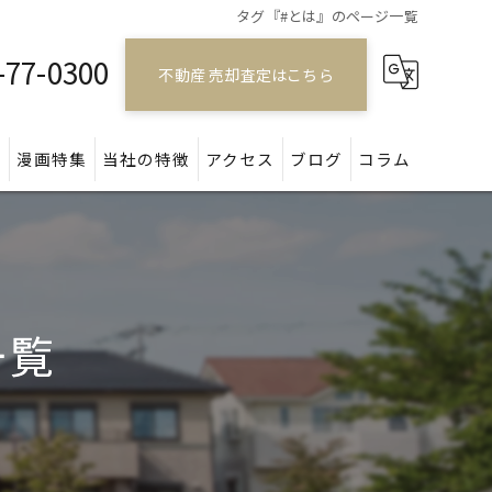
タグ『#とは』のページ一覧
-77-0300
不動産 売却査定はこちら
問
漫画特集
当社の特徴
アクセス
ブログ
コラム
戸建て
マンション
一覧
アパート
土地
空き家