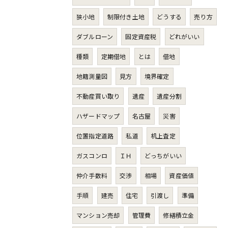
狭小地
制限付き土地
どうする
売り方
ダブルローン
固定資産税
どれがいい
種類
定期借地
とは
借地
地籍測量図
見方
境界確定
不動産買い取り
遺産
遺産分割
ハザードマップ
名古屋
災害
位置指定道路
私道
机上査定
ガスコンロ
ＩＨ
どっちがいい
仲介手数料
交渉
相場
資産価値
手順
建売
住宅
引渡し
準備
マンション売却
管理費
修繕積立金