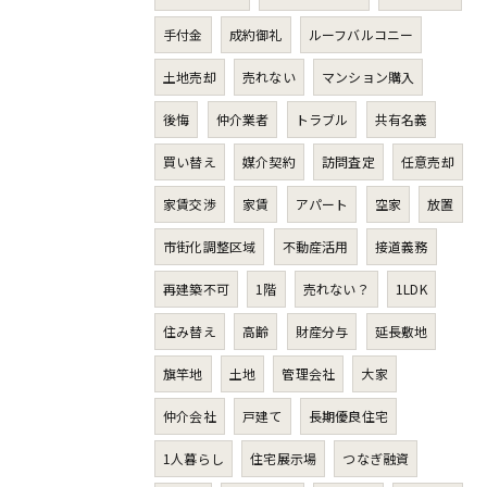
手付金
成約御礼
ルーフバルコニー
土地売却
売れない
マンション購入
後悔
仲介業者
トラブル
共有名義
買い替え
媒介契約
訪問査定
任意売却
家賃交渉
家賃
アパート
空家
放置
市街化調整区域
不動産活用
接道義務
再建築不可
1階
売れない？
1LDK
住み替え
高齢
財産分与
延長敷地
旗竿地
土地
管理会社
大家
仲介会社
戸建て
長期優良住宅
1人暮らし
住宅展示場
つなぎ融資