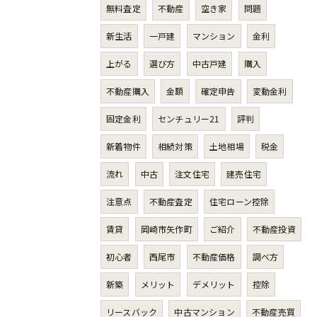
無料査定
不動産
空き家
問題
新生活
一戸建
マンション
金利
上がる
選び方
中古戸建
購入
不動産購入
金額
確定申告
変動金利
固定金利
センチュリー21
評判
新着物件
相続対策
土地相場
税金
流れ
中古
注文住宅
建売住宅
注意点
不動産査定
住宅ローン控除
賃貸
岡崎市矢作町
ご紹介
不動産投資
初心者
西尾市
不動産価格
調べ方
新築
メリット
デメリット
控除
リースバック
中古マンション
不動産売買