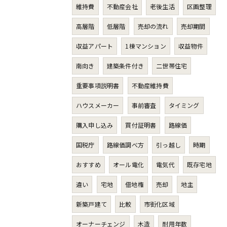
維持費
不動産会社
老後生活
区画整理
高層階
低層階
売却の流れ
売却期間
収益アパート
1棟マンション
収益物件
南向き
建築条件付き
二世帯住宅
重要事項説明書
不動産維持費
ハウスメーカー
事前審査
タイミング
購入申し込み
買付証明書
路線価
国税庁
路線価調べ方
引っ越し
時期
おすすめ
オール電化
電気代
既存宅地
違い
宅地
借地権
売却
地主
新築戸建て
比較
市街化区域
オーナーチェンジ
木造
耐用年数