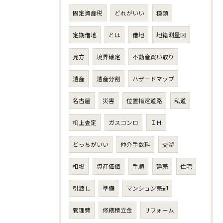
固定資産税
どれがいい
種類
定期借地
とは
借地
地籍測量図
見方
境界確定
不動産買い取り
遺産
遺産分割
ハザードマップ
名古屋
災害
位置指定道路
私道
机上査定
ガスコンロ
ＩＨ
どっちがいい
仲介手数料
交渉
相場
資産価値
手順
建売
住宅
引渡し
準備
マンション売却
管理費
修繕積立金
リフォーム