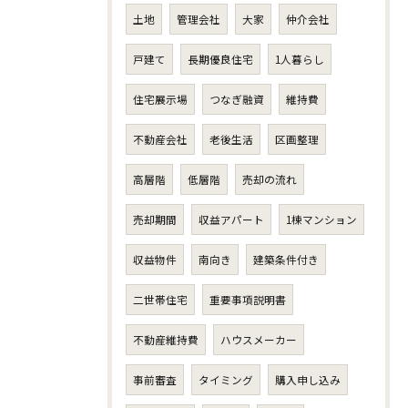
土地
管理会社
大家
仲介会社
戸建て
長期優良住宅
1人暮らし
住宅展示場
つなぎ融資
維持費
不動産会社
老後生活
区画整理
高層階
低層階
売却の流れ
売却期間
収益アパート
1棟マンション
収益物件
南向き
建築条件付き
二世帯住宅
重要事項説明書
不動産維持費
ハウスメーカー
事前審査
タイミング
購入申し込み