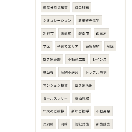
遺産分割協議書
資金計画
シミュレーション
新築建売住宅
刈谷市
表彰式
碧南市
西三河
学区
子育てエリア
売買契約
解除
空き家売却
不動産広告
レインズ
抵当権
契約不適合
トラブル事例
マンション投資
空き家活用
セールスラリー
高価買取
年末のご挨拶
新年ご挨拶
不動産屋
東岡崎
岡崎
防犯対策
新築建売