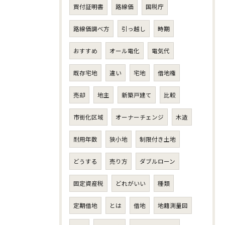
買付証明書
路線価
国税庁
路線価調べ方
引っ越し
時期
おすすめ
オール電化
電気代
既存宅地
違い
宅地
借地権
売却
地主
新築戸建て
比較
市街化区域
オーナーチェンジ
木造
耐用年数
狭小地
制限付き土地
どうする
売り方
ダブルローン
固定資産税
どれがいい
種類
定期借地
とは
借地
地籍測量図