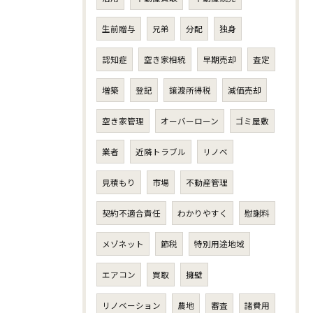
生前贈与
兄弟
分配
独身
認知症
空き家相続
早期売却
査定
増築
登記
譲渡所得税
減価売却
空き家管理
オーバーローン
ゴミ屋敷
業者
近隣トラブル
リノベ
見積もり
市場
不動産管理
契約不適合責任
わかりやすく
慰謝料
メゾネット
節税
特別用途地域
エアコン
買取
擁壁
リノベーション
農地
審査
諸費用