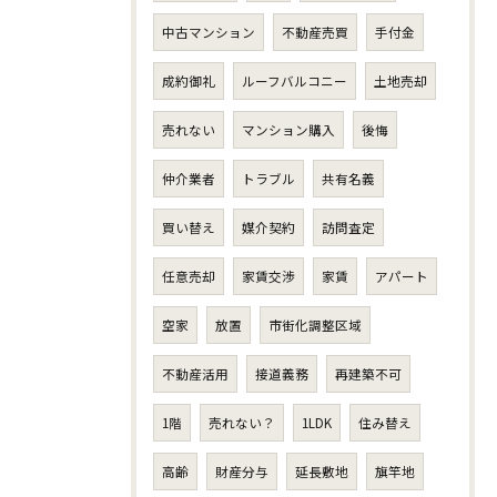
中古マンション
不動産売買
手付金
成約御礼
ルーフバルコニー
土地売却
売れない
マンション購入
後悔
仲介業者
トラブル
共有名義
買い替え
媒介契約
訪問査定
任意売却
家賃交渉
家賃
アパート
空家
放置
市街化調整区域
不動産活用
接道義務
再建築不可
1階
売れない？
1LDK
住み替え
高齢
財産分与
延長敷地
旗竿地