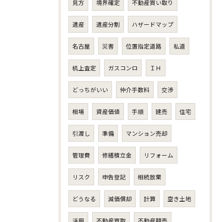
見方
境界確定
不動産買い取り
遺産
遺産分割
ハザードマップ
名古屋
災害
位置指定道路
私道
机上査定
ガスコンロ
ＩＨ
どっちがいい
仲介手数料
交渉
相場
資産価値
手順
建売
住宅
引渡し
準備
マンション売却
管理費
修繕積立金
リフォーム
リスク
申告登記
相続放棄
どうなる
減価償却
計算
空き土地
活用
不動産買取
不動産競売