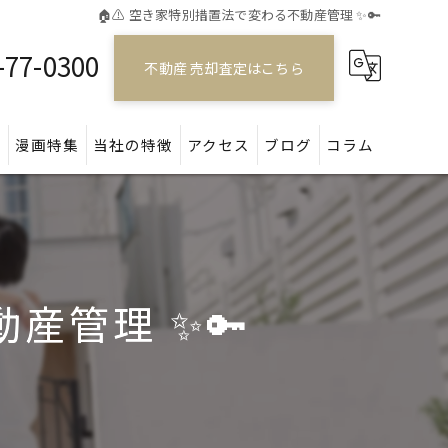
🏠⚠️ 空き家特別措置法で変わる不動産管理 ✨🔑
-77-0300
不動産 売却査定はこちら
問
漫画特集
当社の特徴
アクセス
ブログ
コラム
戸建て
マンション
産管理 ✨🔑
アパート
土地
空き家