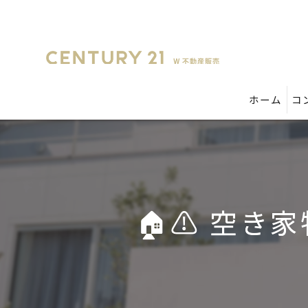
ホーム
コ
🏠⚠️ 空