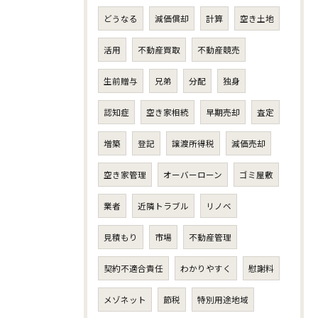
どうなる
減価償却
計算
空き土地
活用
不動産買取
不動産競売
生前贈与
兄弟
分配
独身
認知症
空き家相続
早期売却
査定
増築
登記
譲渡所得税
減価売却
空き家管理
オーバーローン
ゴミ屋敷
業者
近隣トラブル
リノベ
見積もり
市場
不動産管理
契約不適合責任
わかりやすく
慰謝料
メゾネット
節税
特別用途地域