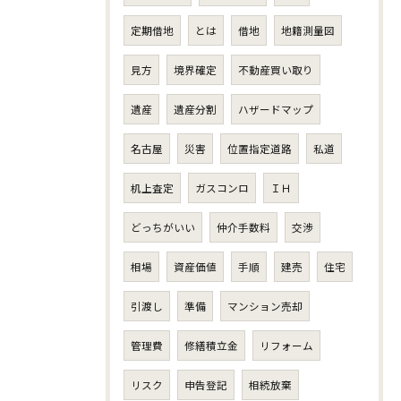
定期借地
とは
借地
地籍測量図
見方
境界確定
不動産買い取り
遺産
遺産分割
ハザードマップ
名古屋
災害
位置指定道路
私道
机上査定
ガスコンロ
ＩＨ
どっちがいい
仲介手数料
交渉
相場
資産価値
手順
建売
住宅
引渡し
準備
マンション売却
管理費
修繕積立金
リフォーム
リスク
申告登記
相続放棄