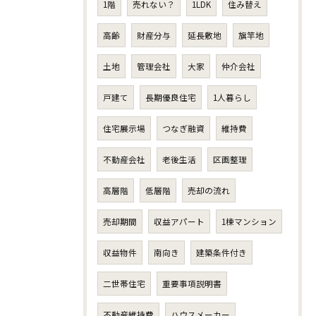
1階
売れない？
1LDK
住み替え
高齢
財産分与
延長敷地
旗竿地
土地
管理会社
大家
仲介会社
戸建て
長期優良住宅
1人暮らし
住宅展示場
つなぎ融資
維持費
不動産会社
老後生活
区画整理
高層階
低層階
売却の流れ
売却期間
収益アパート
1棟マンション
収益物件
南向き
建築条件付き
二世帯住宅
重要事項説明書
不動産維持費
ハウスメーカー