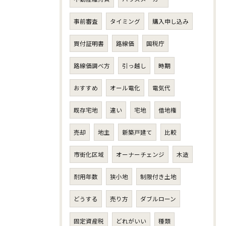
事前審査
タイミング
購入申し込み
買付証明書
路線価
国税庁
路線価調べ方
引っ越し
時期
おすすめ
オール電化
電気代
既存宅地
違い
宅地
借地権
売却
地主
新築戸建て
比較
市街化区域
オーナーチェンジ
木造
耐用年数
狭小地
制限付き土地
どうする
売り方
ダブルローン
固定資産税
どれがいい
種類