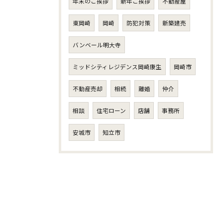
年末のご挨拶
新年ご挨拶
不動産屋
東岡崎
岡崎
防犯対策
新築建売
バンベール明大寺
ミッドシティレジデンス岡崎康生
岡崎市
不動産売却
相続
離婚
仲介
相談
住宅ローン
店舗
事務所
安城市
知立市