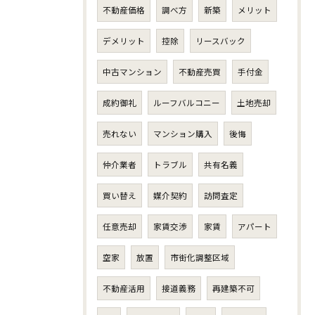
不動産価格
調べ方
新築
メリット
デメリット
控除
リースバック
中古マンション
不動産売買
手付金
成約御礼
ルーフバルコニー
土地売却
売れない
マンション購入
後悔
仲介業者
トラブル
共有名義
買い替え
媒介契約
訪問査定
任意売却
家賃交渉
家賃
アパート
空家
放置
市街化調整区域
不動産活用
接道義務
再建築不可