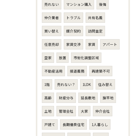
売れない
マンション購入
後悔
仲介業者
トラブル
共有名義
買い替え
媒介契約
訪問査定
任意売却
家賃交渉
家賃
アパート
空家
放置
市街化調整区域
不動産活用
接道義務
再建築不可
1階
売れない？
1LDK
住み替え
高齢
財産分与
延長敷地
旗竿地
土地
管理会社
大家
仲介会社
戸建て
長期優良住宅
1人暮らし