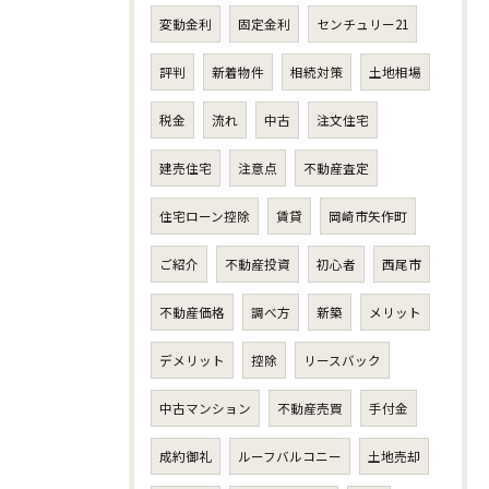
変動金利
固定金利
センチュリー21
評判
新着物件
相続対策
土地相場
税金
流れ
中古
注文住宅
建売住宅
注意点
不動産査定
住宅ローン控除
賃貸
岡崎市矢作町
ご紹介
不動産投資
初心者
西尾市
不動産価格
調べ方
新築
メリット
デメリット
控除
リースバック
中古マンション
不動産売買
手付金
成約御礼
ルーフバルコニー
土地売却