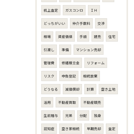
机上査定
ガスコンロ
ＩＨ
どっちがいい
仲介手数料
交渉
相場
資産価値
手順
建売
住宅
引渡し
準備
マンション売却
管理費
修繕積立金
リフォーム
リスク
申告登記
相続放棄
どうなる
減価償却
計算
空き土地
活用
不動産買取
不動産競売
生前贈与
兄弟
分配
独身
認知症
空き家相続
早期売却
査定