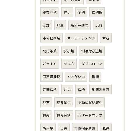
既存宅地
違い
宅地
借地権
売却
地主
新築戸建て
比較
市街化区域
オーナーチェンジ
木造
耐用年数
狭小地
制限付き土地
どうする
売り方
ダブルローン
固定資産税
どれがいい
種類
定期借地
とは
借地
地籍測量図
見方
境界確定
不動産買い取り
遺産
遺産分割
ハザードマップ
名古屋
災害
位置指定道路
私道