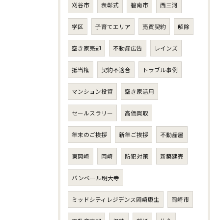
刈谷市
表彰式
碧南市
西三河
学区
子育てエリア
売買契約
解除
空き家売却
不動産広告
レインズ
抵当権
契約不適合
トラブル事例
マンション投資
空き家活用
セールスラリー
高価買取
年末のご挨拶
新年ご挨拶
不動産屋
東岡崎
岡崎
防犯対策
新築建売
バンベール明大寺
ミッドシティレジデンス岡崎康生
岡崎市