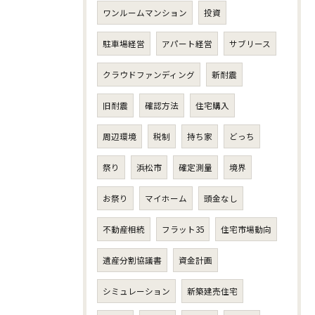
ワンルームマンション
投資
駐車場経営
アパート経営
サブリース
クラウドファンディング
新耐震
旧耐震
確認方法
住宅購入
周辺環境
税制
持ち家
どっち
祭り
浜松市
確定測量
境界
お祭り
マイホーム
頭金なし
不動産相続
フラット35
住宅市場動向
遺産分割協議書
資金計画
シミュレーション
新築建売住宅