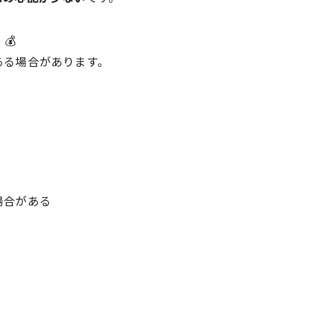
も
💰
ある場合があります。
ト
場合がある
？