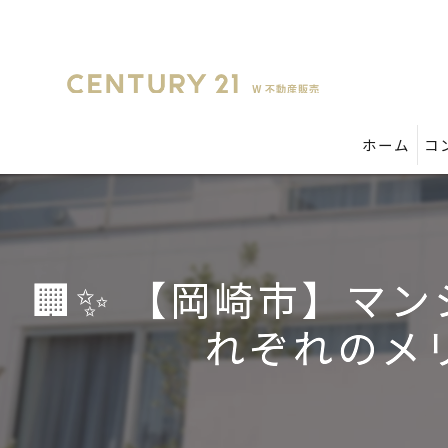
ホーム
コ
🏢✨ 【岡崎市】マ
れぞれのメリ