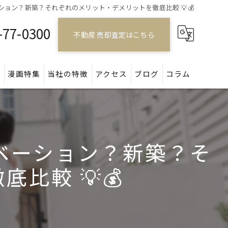
ション？新築？それぞれのメリット・デメリットを徹底比較 💡💰
-77-0300
不動産 売却査定はこちら
問
漫画特集
当社の特徴
アクセス
ブログ
コラム
戸建て
マンション
ノベーション？新築？そ
アパート
比較 💡💰
土地
空き家