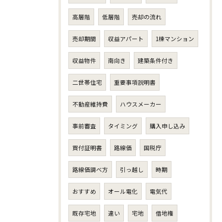
高層階
低層階
売却の流れ
売却期間
収益アパート
1棟マンション
収益物件
南向き
建築条件付き
二世帯住宅
重要事項説明書
不動産維持費
ハウスメーカー
事前審査
タイミング
購入申し込み
買付証明書
路線価
国税庁
路線価調べ方
引っ越し
時期
おすすめ
オール電化
電気代
既存宅地
違い
宅地
借地権