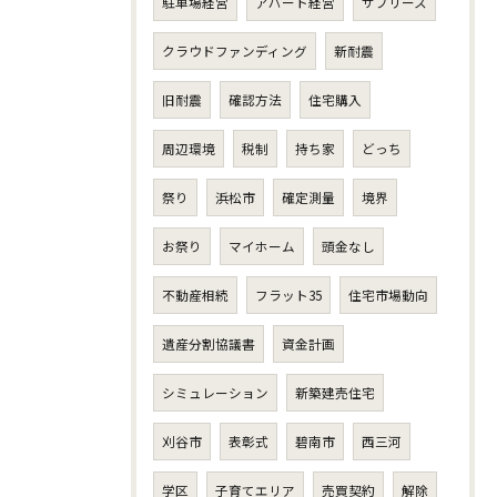
駐車場経営
アパート経営
サブリース
クラウドファンディング
新耐震
旧耐震
確認方法
住宅購入
周辺環境
税制
持ち家
どっち
祭り
浜松市
確定測量
境界
お祭り
マイホーム
頭金なし
不動産相続
フラット35
住宅市場動向
遺産分割協議書
資金計画
シミュレーション
新築建売住宅
刈谷市
表彰式
碧南市
西三河
学区
子育てエリア
売買契約
解除