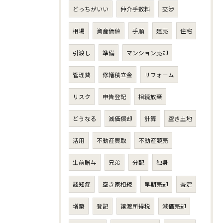
どっちがいい
仲介手数料
交渉
相場
資産価値
手順
建売
住宅
引渡し
準備
マンション売却
管理費
修繕積立金
リフォーム
リスク
申告登記
相続放棄
どうなる
減価償却
計算
空き土地
活用
不動産買取
不動産競売
生前贈与
兄弟
分配
独身
認知症
空き家相続
早期売却
査定
増築
登記
譲渡所得税
減価売却