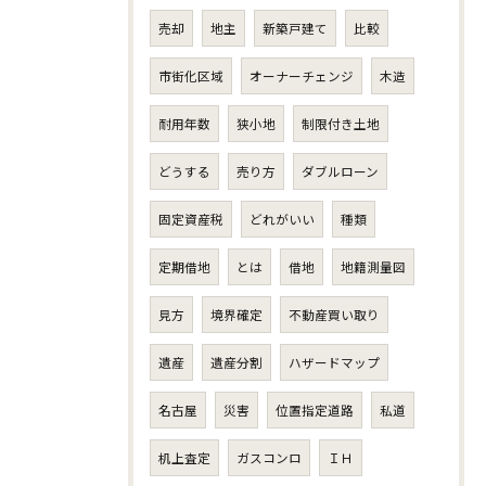
売却
地主
新築戸建て
比較
市街化区域
オーナーチェンジ
木造
耐用年数
狭小地
制限付き土地
どうする
売り方
ダブルローン
固定資産税
どれがいい
種類
定期借地
とは
借地
地籍測量図
見方
境界確定
不動産買い取り
遺産
遺産分割
ハザードマップ
名古屋
災害
位置指定道路
私道
机上査定
ガスコンロ
ＩＨ