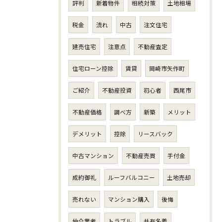
評判
新着物件
相続対策
土地相場
税金
流れ
中古
注文住宅
建売住宅
注意点
不動産査定
住宅ローン控除
賃貸
岡崎市矢作町
ご紹介
不動産投資
初心者
西尾市
不動産価格
調べ方
新築
メリット
デメリット
控除
リースバック
中古マンション
不動産売買
手付金
成約御礼
ルーフバルコニー
土地売却
売れない
マンション購入
後悔
仲介業者
トラブル
共有名義