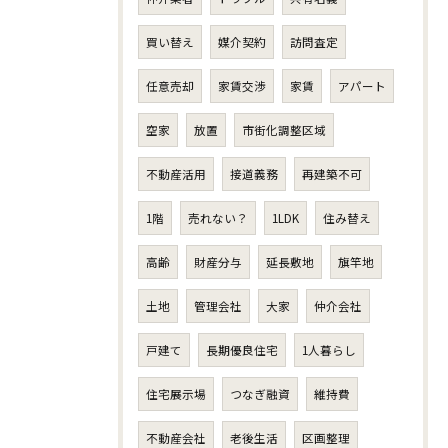
買い替え
媒介契約
訪問査定
任意売却
家賃交渉
家賃
アパート
空家
放置
市街化調整区域
不動産活用
接道義務
再建築不可
1階
売れない？
1LDK
住み替え
高齢
財産分与
延長敷地
旗竿地
土地
管理会社
大家
仲介会社
戸建て
長期優良住宅
1人暮らし
住宅展示場
つなぎ融資
維持費
不動産会社
老後生活
区画整理