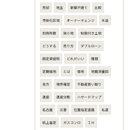
売却
地主
新築戸建て
比較
市街化区域
オーナーチェンジ
木造
耐用年数
狭小地
制限付き土地
どうする
売り方
ダブルローン
固定資産税
どれがいい
種類
定期借地
とは
借地
地籍測量図
見方
境界確定
不動産買い取り
遺産
遺産分割
ハザードマップ
名古屋
災害
位置指定道路
私道
机上査定
ガスコンロ
ＩＨ