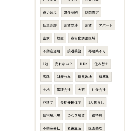
買い替え
媒介契約
訪問査定
任意売却
家賃交渉
家賃
アパート
空家
放置
市街化調整区域
不動産活用
接道義務
再建築不可
1階
売れない？
1LDK
住み替え
高齢
財産分与
延長敷地
旗竿地
土地
管理会社
大家
仲介会社
戸建て
長期優良住宅
1人暮らし
住宅展示場
つなぎ融資
維持費
不動産会社
老後生活
区画整理