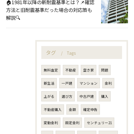
🏠1981年以降の新耐震基準とは？📌確認
方法と旧耐震基準だった場合の対応策も
解説🔍
タグ
Tags
無料査定
不動産
空き家
問題
新生活
一戸建
マンション
金利
上がる
選び方
中古戸建
購入
不動産購入
金額
確定申告
変動金利
固定金利
センチュリー21