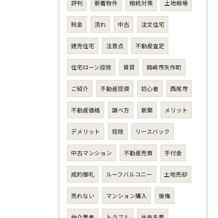
評判
新着物件
相続対策
土地相場
税金
流れ
中古
注文住宅
建売住宅
注意点
不動産査定
住宅ローン控除
賃貸
岡崎市矢作町
ご紹介
不動産投資
初心者
西尾市
不動産価格
調べ方
新築
メリット
デメリット
控除
リースバック
中古マンション
不動産売買
手付金
成約御礼
ルーフバルコニー
土地売却
売れない
マンション購入
後悔
仲介業者
トラブル
共有名義