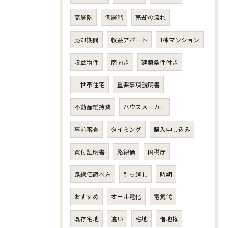
高層階
低層階
売却の流れ
売却期間
収益アパート
1棟マンション
収益物件
南向き
建築条件付き
二世帯住宅
重要事項説明書
不動産維持費
ハウスメーカー
事前審査
タイミング
購入申し込み
買付証明書
路線価
国税庁
路線価調べ方
引っ越し
時期
おすすめ
オール電化
電気代
既存宅地
違い
宅地
借地権