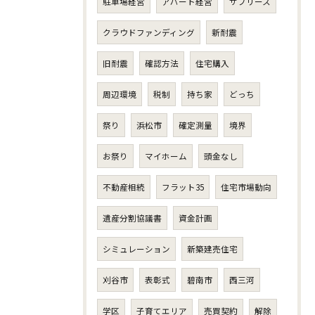
駐車場経営
アパート経営
サブリース
クラウドファンディング
新耐震
旧耐震
確認方法
住宅購入
周辺環境
税制
持ち家
どっち
祭り
浜松市
確定測量
境界
お祭り
マイホーム
頭金なし
不動産相続
フラット35
住宅市場動向
遺産分割協議書
資金計画
シミュレーション
新築建売住宅
刈谷市
表彰式
碧南市
西三河
学区
子育てエリア
売買契約
解除