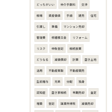
どっちがいい
仲介手数料
交渉
相場
資産価値
手順
建売
住宅
引渡し
準備
マンション売却
管理費
修繕積立金
リフォーム
リスク
申告登記
相続放棄
どうなる
減価償却
計算
空き土地
活用
不動産買取
不動産競売
生前贈与
兄弟
分配
独身
認知症
空き家相続
早期売却
査定
増築
登記
譲渡所得税
減価売却