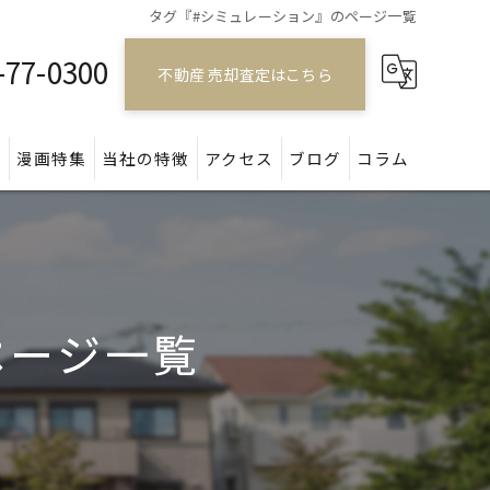
タグ『#シミュレーション』のページ一覧
-77-0300
不動産 売却査定はこちら
問
漫画特集
当社の特徴
アクセス
ブログ
コラム
戸建て
マンション
ページ一覧
アパート
土地
空き家