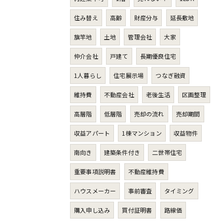
住み替え
高齢
財産分与
延長敷地
旗竿地
土地
管理会社
大家
仲介会社
戸建て
長期優良住宅
1人暮らし
住宅展示場
つなぎ融資
維持費
不動産会社
老後生活
区画整理
高層階
低層階
売却の流れ
売却期間
収益アパート
1棟マンション
収益物件
南向き
建築条件付き
二世帯住宅
重要事項説明書
不動産維持費
ハウスメーカー
事前審査
タイミング
購入申し込み
買付証明書
路線価