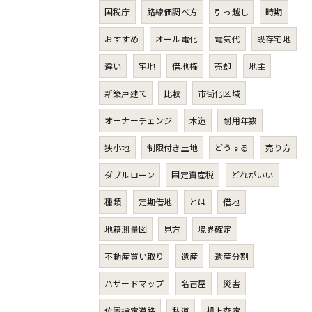
国税庁
路線価調べ方
引っ越し
時期
おすすめ
オール電化
電気代
既存宅地
違い
宅地
借地権
売却
地主
新築戸建て
比較
市街化区域
オーナーチェンジ
木造
耐用年数
狭小地
制限付き土地
どうする
売り方
ダブルローン
固定資産税
どれがいい
種類
定期借地
とは
借地
地籍測量図
見方
境界確定
不動産買い取り
遺産
遺産分割
ハザードマップ
名古屋
災害
位置指定道路
私道
机上査定