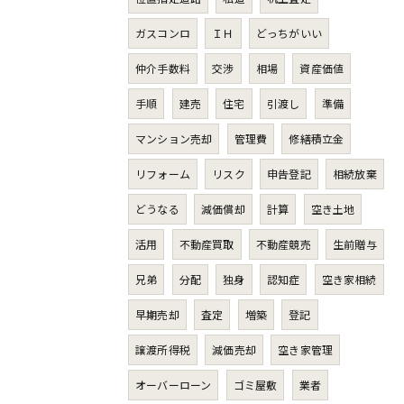
ガスコンロ
ＩＨ
どっちがいい
仲介手数料
交渉
相場
資産価値
手順
建売
住宅
引渡し
準備
マンション売却
管理費
修繕積立金
リフォーム
リスク
申告登記
相続放棄
どうなる
減価償却
計算
空き土地
活用
不動産買取
不動産競売
生前贈与
兄弟
分配
独身
認知症
空き家相続
早期売却
査定
増築
登記
譲渡所得税
減価売却
空き家管理
オーバーローン
ゴミ屋敷
業者