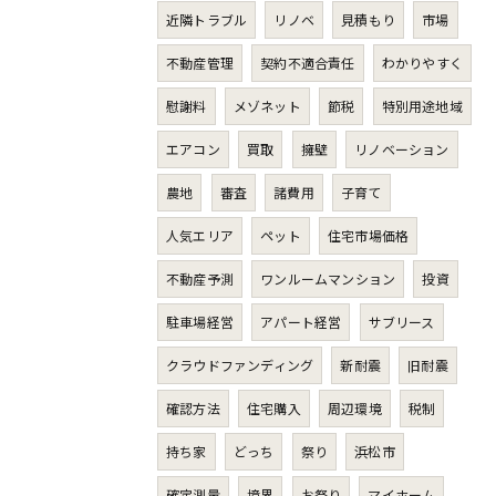
近隣トラブル
リノベ
見積もり
市場
不動産管理
契約不適合責任
わかりやすく
慰謝料
メゾネット
節税
特別用途地域
エアコン
買取
擁壁
リノベーション
農地
審査
諸費用
子育て
人気エリア
ペット
住宅市場価格
不動産予測
ワンルームマンション
投資
駐車場経営
アパート経営
サブリース
クラウドファンディング
新耐震
旧耐震
確認方法
住宅購入
周辺環境
税制
持ち家
どっち
祭り
浜松市
確定測量
境界
お祭り
マイホーム