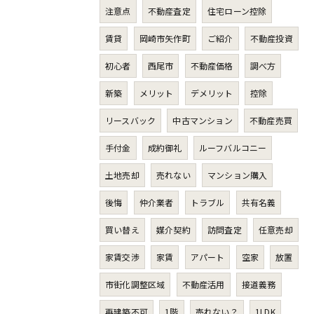
注意点
不動産査定
住宅ローン控除
賃貸
岡崎市矢作町
ご紹介
不動産投資
初心者
西尾市
不動産価格
調べ方
新築
メリット
デメリット
控除
リースバック
中古マンション
不動産売買
手付金
成約御礼
ルーフバルコニー
土地売却
売れない
マンション購入
後悔
仲介業者
トラブル
共有名義
買い替え
媒介契約
訪問査定
任意売却
家賃交渉
家賃
アパート
空家
放置
市街化調整区域
不動産活用
接道義務
再建築不可
1階
売れない？
1LDK