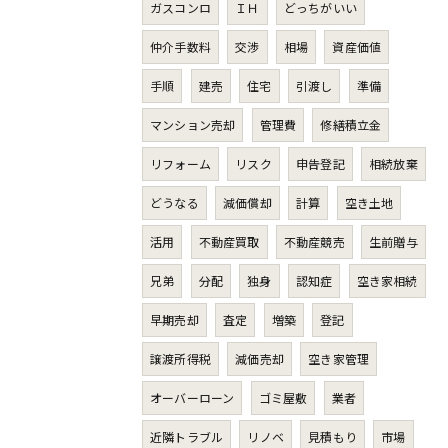
ガスコンロ
ＩＨ
どっちがいい
仲介手数料
交渉
相場
資産価値
手順
建売
住宅
引渡し
準備
マンション売却
管理費
修繕積立金
リフォーム
リスク
申告登記
相続放棄
どうなる
減価償却
計算
空き土地
活用
不動産買取
不動産競売
生前贈与
兄弟
分配
独身
認知症
空き家相続
早期売却
査定
増築
登記
譲渡所得税
減価売却
空き家管理
オーバーローン
ゴミ屋敷
業者
近隣トラブル
リノベ
見積もり
市場