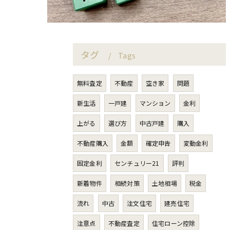
タグ
Tags
無料査定
不動産
空き家
問題
新生活
一戸建
マンション
金利
上がる
選び方
中古戸建
購入
不動産購入
金額
確定申告
変動金利
固定金利
センチュリー21
評判
新着物件
相続対策
土地相場
税金
流れ
中古
注文住宅
建売住宅
注意点
不動産査定
住宅ローン控除