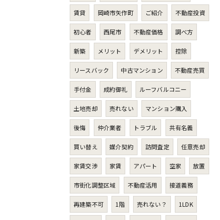
賃貸
岡崎市矢作町
ご紹介
不動産投資
初心者
西尾市
不動産価格
調べ方
新築
メリット
デメリット
控除
リースバック
中古マンション
不動産売買
手付金
成約御礼
ルーフバルコニー
土地売却
売れない
マンション購入
後悔
仲介業者
トラブル
共有名義
買い替え
媒介契約
訪問査定
任意売却
家賃交渉
家賃
アパート
空家
放置
市街化調整区域
不動産活用
接道義務
再建築不可
1階
売れない？
1LDK