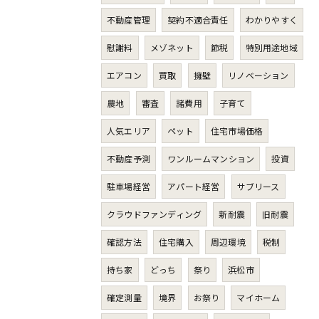
不動産管理
契約不適合責任
わかりやすく
慰謝料
メゾネット
節税
特別用途地域
エアコン
買取
擁壁
リノベーション
農地
審査
諸費用
子育て
人気エリア
ペット
住宅市場価格
不動産予測
ワンルームマンション
投資
駐車場経営
アパート経営
サブリース
クラウドファンディング
新耐震
旧耐震
確認方法
住宅購入
周辺環境
税制
持ち家
どっち
祭り
浜松市
確定測量
境界
お祭り
マイホーム