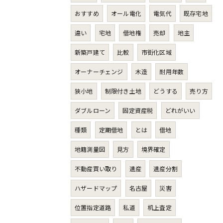
おすすめ
オール電化
電気代
既存宅地
違い
宅地
借地権
売却
地主
新築戸建て
比較
市街化区域
オーナーチェンジ
木造
耐用年数
狭小地
制限付き土地
どうする
売り方
ダブルローン
固定資産税
どれがいい
種類
定期借地
とは
借地
地籍測量図
見方
境界確定
不動産買い取り
遺産
遺産分割
ハザードマップ
名古屋
災害
位置指定道路
私道
机上査定