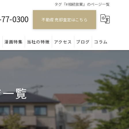
タグ『#相続放棄』のページ一覧
-77-0300
不動産 売却査定はこちら
問
漫画特集
当社の特徴
アクセス
ブログ
コラム
戸建て
マンション
ジ一覧
アパート
土地
空き家