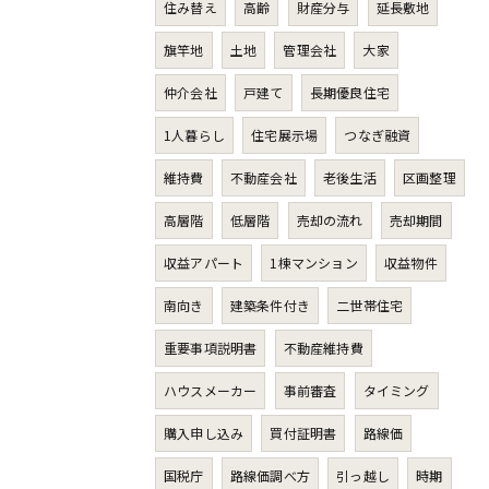
住み替え
高齢
財産分与
延長敷地
旗竿地
土地
管理会社
大家
仲介会社
戸建て
長期優良住宅
1人暮らし
住宅展示場
つなぎ融資
維持費
不動産会社
老後生活
区画整理
高層階
低層階
売却の流れ
売却期間
収益アパート
1棟マンション
収益物件
南向き
建築条件付き
二世帯住宅
重要事項説明書
不動産維持費
ハウスメーカー
事前審査
タイミング
購入申し込み
買付証明書
路線価
国税庁
路線価調べ方
引っ越し
時期