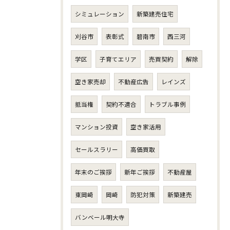
シミュレーション
新築建売住宅
刈谷市
表彰式
碧南市
西三河
学区
子育てエリア
売買契約
解除
空き家売却
不動産広告
レインズ
抵当権
契約不適合
トラブル事例
マンション投資
空き家活用
セールスラリー
高価買取
年末のご挨拶
新年ご挨拶
不動産屋
東岡崎
岡崎
防犯対策
新築建売
バンベール明大寺