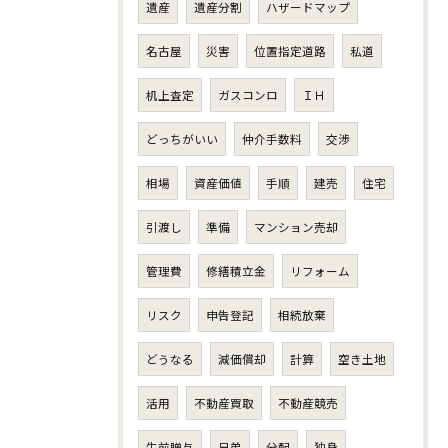
遺産
遺産分割
ハザードマップ
名古屋
災害
位置指定道路
私道
机上査定
ガスコンロ
ＩＨ
どっちがいい
仲介手数料
交渉
相場
資産価値
手順
建売
住宅
引渡し
準備
マンション売却
管理費
修繕積立金
リフォーム
リスク
申告登記
相続放棄
どうなる
減価償却
計算
空き土地
活用
不動産買取
不動産競売
生前贈与
兄弟
分配
独身