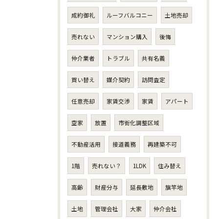
成約御礼
ルーフバルコニー
土地売却
売れない
マンション購入
後悔
仲介業者
トラブル
共有名義
買い替え
媒介契約
訪問査定
任意売却
家賃交渉
家賃
アパート
空家
放置
市街化調整区域
不動産活用
接道義務
再建築不可
1階
売れない？
1LDK
住み替え
高齢
財産分与
延長敷地
旗竿地
土地
管理会社
大家
仲介会社