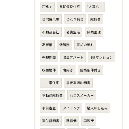
戸建て
長期優良住宅
1人暮らし
住宅展示場
つなぎ融資
維持費
不動産会社
老後生活
区画整理
高層階
低層階
売却の流れ
売却期間
収益アパート
1棟マンション
収益物件
南向き
建築条件付き
二世帯住宅
重要事項説明書
不動産維持費
ハウスメーカー
事前審査
タイミング
購入申し込み
買付証明書
路線価
国税庁