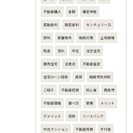
不動産購入
金額
確定申告
変動金利
固定金利
センチュリー21
評判
新着物件
相続対策
土地相場
税金
流れ
中古
注文住宅
建売住宅
注意点
不動産査定
住宅ローン控除
賃貸
岡崎市矢作町
ご紹介
不動産投資
初心者
西尾市
不動産価格
調べ方
新築
メリット
デメリット
控除
リースバック
中古マンション
不動産売買
手付金