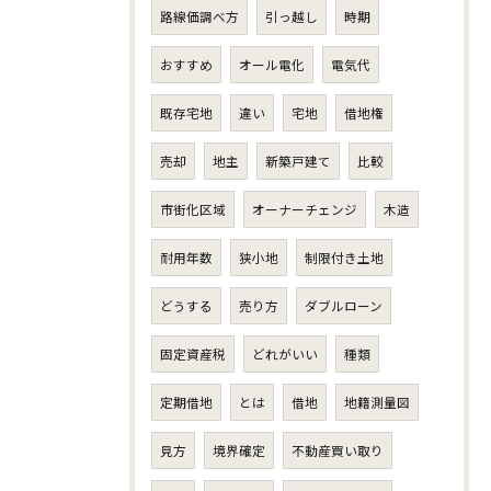
路線価調べ方
引っ越し
時期
おすすめ
オール電化
電気代
既存宅地
違い
宅地
借地権
売却
地主
新築戸建て
比較
市街化区域
オーナーチェンジ
木造
耐用年数
狭小地
制限付き土地
どうする
売り方
ダブルローン
固定資産税
どれがいい
種類
定期借地
とは
借地
地籍測量図
見方
境界確定
不動産買い取り