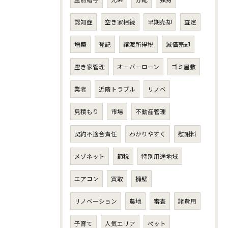
認知症
空き家相続
早期売却
査定
増築
登記
譲渡所得税
減価売却
空き家管理
オーバーローン
ゴミ屋敷
業者
近隣トラブル
リノベ
見積もり
市場
不動産管理
契約不適合責任
わかりやすく
慰謝料
メゾネット
節税
特別用途地域
エアコン
買取
擁壁
リノベーション
農地
審査
諸費用
子育て
人気エリア
ペット