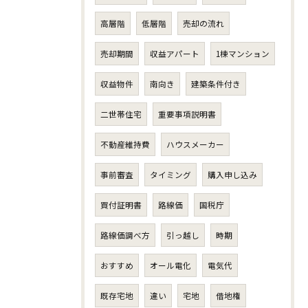
高層階
低層階
売却の流れ
売却期間
収益アパート
1棟マンション
収益物件
南向き
建築条件付き
二世帯住宅
重要事項説明書
不動産維持費
ハウスメーカー
事前審査
タイミング
購入申し込み
買付証明書
路線価
国税庁
路線価調べ方
引っ越し
時期
おすすめ
オール電化
電気代
既存宅地
違い
宅地
借地権