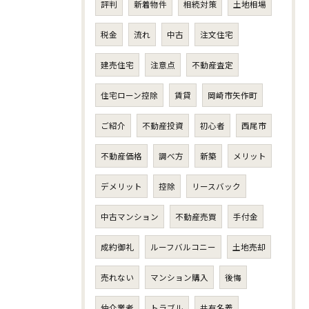
評判
新着物件
相続対策
土地相場
税金
流れ
中古
注文住宅
建売住宅
注意点
不動産査定
住宅ローン控除
賃貸
岡崎市矢作町
ご紹介
不動産投資
初心者
西尾市
不動産価格
調べ方
新築
メリット
デメリット
控除
リースバック
中古マンション
不動産売買
手付金
成約御礼
ルーフバルコニー
土地売却
売れない
マンション購入
後悔
仲介業者
トラブル
共有名義