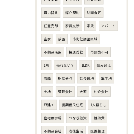
買い替え
媒介契約
訪問査定
任意売却
家賃交渉
家賃
アパート
空家
放置
市街化調整区域
不動産活用
接道義務
再建築不可
1階
売れない？
1LDK
住み替え
高齢
財産分与
延長敷地
旗竿地
土地
管理会社
大家
仲介会社
戸建て
長期優良住宅
1人暮らし
住宅展示場
つなぎ融資
維持費
不動産会社
老後生活
区画整理