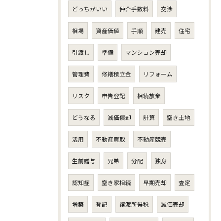
どっちがいい
仲介手数料
交渉
相場
資産価値
手順
建売
住宅
引渡し
準備
マンション売却
管理費
修繕積立金
リフォーム
リスク
申告登記
相続放棄
どうなる
減価償却
計算
空き土地
活用
不動産買取
不動産競売
生前贈与
兄弟
分配
独身
認知症
空き家相続
早期売却
査定
増築
登記
譲渡所得税
減価売却