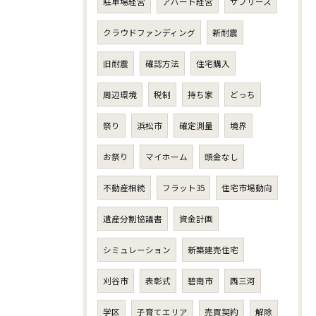
駐車場経営
アパート経営
サブリース
クラウドファンディング
新耐震
旧耐震
確認方法
住宅購入
周辺環境
税制
持ち家
どっち
祭り
浜松市
確定測量
境界
お祭り
マイホーム
頭金なし
不動産相続
フラット35
住宅市場動向
遺産分割協議書
資金計画
シミュレーション
新築建売住宅
刈谷市
表彰式
碧南市
西三河
学区
子育てエリア
売買契約
解除