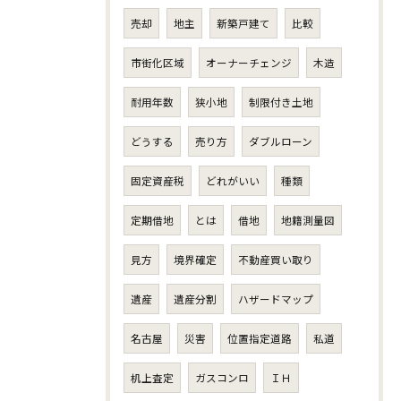
売却
地主
新築戸建て
比較
市街化区域
オーナーチェンジ
木造
耐用年数
狭小地
制限付き土地
どうする
売り方
ダブルローン
固定資産税
どれがいい
種類
定期借地
とは
借地
地籍測量図
見方
境界確定
不動産買い取り
遺産
遺産分割
ハザードマップ
名古屋
災害
位置指定道路
私道
机上査定
ガスコンロ
ＩＨ