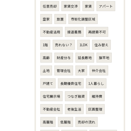
任意売却
家賃交渉
家賃
アパート
空家
放置
市街化調整区域
不動産活用
接道義務
再建築不可
1階
売れない？
1LDK
住み替え
高齢
財産分与
延長敷地
旗竿地
土地
管理会社
大家
仲介会社
戸建て
長期優良住宅
1人暮らし
住宅展示場
つなぎ融資
維持費
不動産会社
老後生活
区画整理
高層階
低層階
売却の流れ