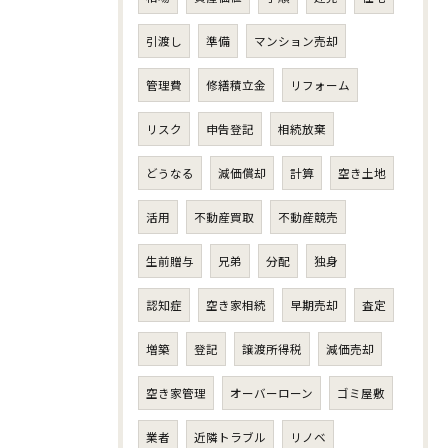
引渡し
準備
マンション売却
管理費
修繕積立金
リフォーム
リスク
申告登記
相続放棄
どうなる
減価償却
計算
空き土地
活用
不動産買取
不動産競売
生前贈与
兄弟
分配
独身
認知症
空き家相続
早期売却
査定
増築
登記
譲渡所得税
減価売却
空き家管理
オーバーローン
ゴミ屋敷
業者
近隣トラブル
リノベ