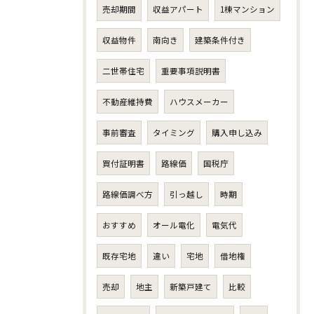
売却期間
収益アパート
1棟マンション
収益物件
南向き
建築条件付き
二世帯住宅
重要事項説明書
不動産維持費
ハウスメーカー
事前審査
タイミング
購入申し込み
買付証明書
路線価
国税庁
路線価調べ方
引っ越し
時期
おすすめ
オール電化
電気代
既存宅地
違い
宅地
借地権
売却
地主
新築戸建て
比較