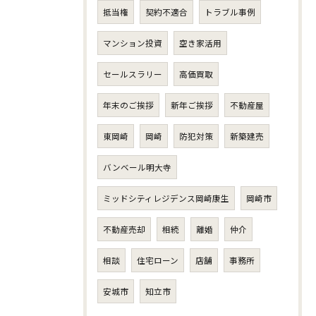
抵当権
契約不適合
トラブル事例
マンション投資
空き家活用
セールスラリー
高価買取
年末のご挨拶
新年ご挨拶
不動産屋
東岡崎
岡崎
防犯対策
新築建売
バンベール明大寺
ミッドシティレジデンス岡崎康生
岡崎市
不動産売却
相続
離婚
仲介
相談
住宅ローン
店舗
事務所
安城市
知立市