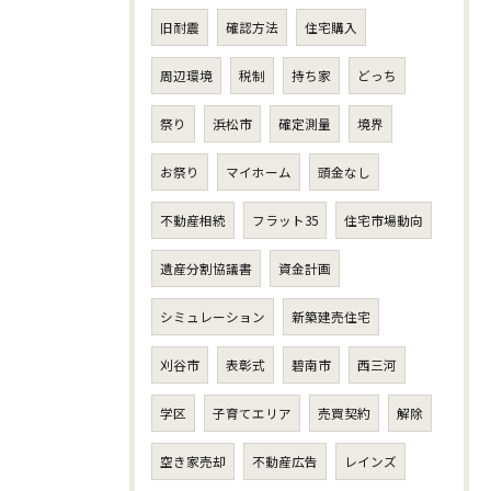
旧耐震
確認方法
住宅購入
周辺環境
税制
持ち家
どっち
祭り
浜松市
確定測量
境界
お祭り
マイホーム
頭金なし
不動産相続
フラット35
住宅市場動向
遺産分割協議書
資金計画
シミュレーション
新築建売住宅
刈谷市
表彰式
碧南市
西三河
学区
子育てエリア
売買契約
解除
空き家売却
不動産広告
レインズ