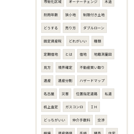
市街化区域
オーナーチェンジ
木造
耐用年数
狭小地
制限付き土地
どうする
売り方
ダブルローン
固定資産税
どれがいい
種類
定期借地
とは
借地
地籍測量図
見方
境界確定
不動産買い取り
遺産
遺産分割
ハザードマップ
名古屋
災害
位置指定道路
私道
机上査定
ガスコンロ
ＩＨ
どっちがいい
仲介手数料
交渉
相場
資産価値
手順
建売
住宅