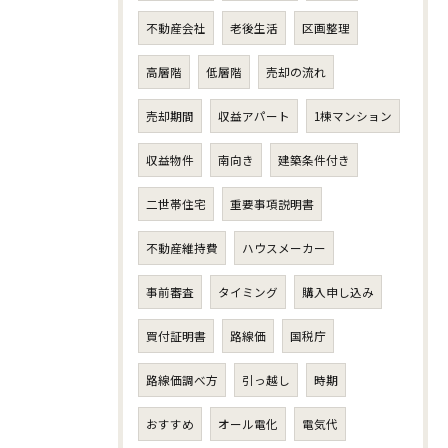
不動産会社
老後生活
区画整理
高層階
低層階
売却の流れ
売却期間
収益アパート
1棟マンション
収益物件
南向き
建築条件付き
二世帯住宅
重要事項説明書
不動産維持費
ハウスメーカー
事前審査
タイミング
購入申し込み
買付証明書
路線価
国税庁
路線価調べ方
引っ越し
時期
おすすめ
オール電化
電気代