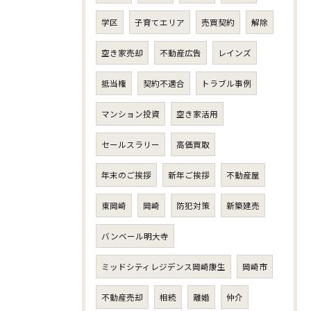
学区
子育てエリア
売買契約
解除
空き家売却
不動産広告
レインズ
抵当権
契約不適合
トラブル事例
マンション投資
空き家活用
セールスラリー
高価買取
年末のご挨拶
新年ご挨拶
不動産屋
東岡崎
岡崎
防犯対策
新築建売
バンベール明大寺
ミッドシティレジデンス岡崎康生
岡崎市
不動産売却
相続
離婚
仲介