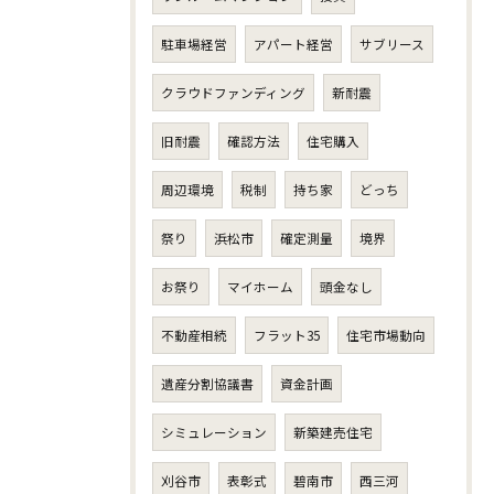
駐車場経営
アパート経営
サブリース
クラウドファンディング
新耐震
旧耐震
確認方法
住宅購入
周辺環境
税制
持ち家
どっち
祭り
浜松市
確定測量
境界
お祭り
マイホーム
頭金なし
不動産相続
フラット35
住宅市場動向
遺産分割協議書
資金計画
シミュレーション
新築建売住宅
刈谷市
表彰式
碧南市
西三河