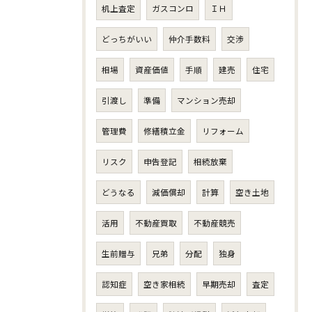
机上査定
ガスコンロ
ＩＨ
どっちがいい
仲介手数料
交渉
相場
資産価値
手順
建売
住宅
引渡し
準備
マンション売却
管理費
修繕積立金
リフォーム
リスク
申告登記
相続放棄
どうなる
減価償却
計算
空き土地
活用
不動産買取
不動産競売
生前贈与
兄弟
分配
独身
認知症
空き家相続
早期売却
査定