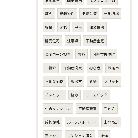
変動金利
固定金利
センチュリー21
評判
新着物件
相続対策
土地相場
税金
流れ
中古
注文住宅
建売住宅
注意点
不動産査定
住宅ローン控除
賃貸
岡崎市矢作町
ご紹介
不動産投資
初心者
西尾市
不動産価格
調べ方
新築
メリット
デメリット
控除
リースバック
中古マンション
不動産売買
手付金
成約御礼
ルーフバルコニー
土地売却
売れない
マンション購入
後悔