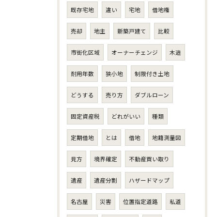
既存宅地
違い
宅地
借地権
売却
地主
新築戸建て
比較
市街化区域
オーナーチェンジ
木造
耐用年数
狭小地
制限付き土地
どうする
売り方
ダブルローン
固定資産税
どれがいい
種類
定期借地
とは
借地
地籍測量図
見方
境界確定
不動産買い取り
遺産
遺産分割
ハザードマップ
名古屋
災害
位置指定道路
私道