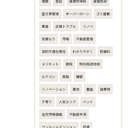
増築
登記
譲渡所得税
減価売却
空き家管理
オーバーローン
ゴミ屋敷
業者
近隣トラブル
リノベ
見積もり
市場
不動産管理
契約不適合責任
わかりやすく
慰謝料
メゾネット
節税
特別用途地域
エアコン
買取
擁壁
リノベーション
農地
審査
諸費用
子育て
人気エリア
ペット
住宅市場価格
不動産予測
ワンルームマンション
投資