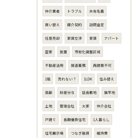
仲介業者
トラブル
共有名義
買い替え
媒介契約
訪問査定
任意売却
家賃交渉
家賃
アパート
空家
放置
市街化調整区域
不動産活用
接道義務
再建築不可
1階
売れない？
1LDK
住み替え
高齢
財産分与
延長敷地
旗竿地
土地
管理会社
大家
仲介会社
戸建て
長期優良住宅
1人暮らし
住宅展示場
つなぎ融資
維持費