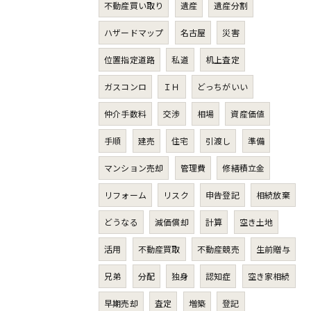
不動産買い取り
遺産
遺産分割
ハザードマップ
名古屋
災害
位置指定道路
私道
机上査定
ガスコンロ
ＩＨ
どっちがいい
仲介手数料
交渉
相場
資産価値
手順
建売
住宅
引渡し
準備
マンション売却
管理費
修繕積立金
リフォーム
リスク
申告登記
相続放棄
どうなる
減価償却
計算
空き土地
活用
不動産買取
不動産競売
生前贈与
兄弟
分配
独身
認知症
空き家相続
早期売却
査定
増築
登記