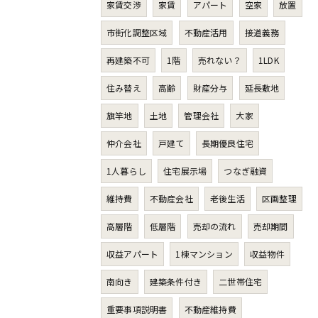
家賃交渉
家賃
アパート
空家
放置
市街化調整区域
不動産活用
接道義務
再建築不可
1階
売れない？
1LDK
住み替え
高齢
財産分与
延長敷地
旗竿地
土地
管理会社
大家
仲介会社
戸建て
長期優良住宅
1人暮らし
住宅展示場
つなぎ融資
維持費
不動産会社
老後生活
区画整理
高層階
低層階
売却の流れ
売却期間
収益アパート
1棟マンション
収益物件
南向き
建築条件付き
二世帯住宅
重要事項説明書
不動産維持費