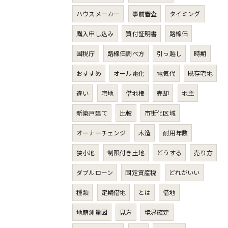
ハウスメーカー
事前審査
タイミング
購入申し込み
買付証明書
路線価
国税庁
路線価調べ方
引っ越し
時期
おすすめ
オール電化
電気代
既存宅地
違い
宅地
借地権
売却
地主
新築戸建て
比較
市街化区域
オーナーチェンジ
木造
耐用年数
狭小地
制限付き土地
どうする
売り方
ダブルローン
固定資産税
どれがいい
種類
定期借地
とは
借地
地籍測量図
見方
境界確定