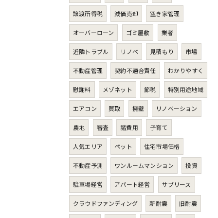
譲渡所得税
減価売却
空き家管理
オーバーローン
ゴミ屋敷
業者
近隣トラブル
リノベ
見積もり
市場
不動産管理
契約不適合責任
わかりやすく
慰謝料
メゾネット
節税
特別用途地域
エアコン
買取
擁壁
リノベーション
農地
審査
諸費用
子育て
人気エリア
ペット
住宅市場価格
不動産予測
ワンルームマンション
投資
駐車場経営
アパート経営
サブリース
クラウドファンディング
新耐震
旧耐震