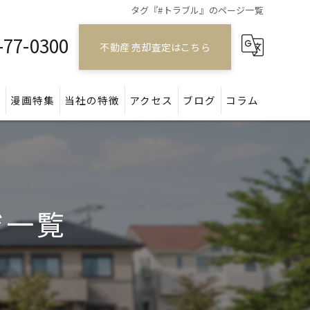
タグ『#トラブル』のページ一覧
-77-0300
不動産 売却査定はこちら
問
漫画特集
当社の特徴
アクセス
ブログ
コラム
戸建て
マンション
ジ一覧
アパート
土地
空き家