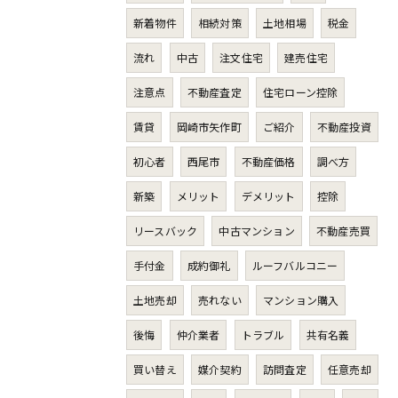
新着物件
相続対策
土地相場
税金
流れ
中古
注文住宅
建売住宅
注意点
不動産査定
住宅ローン控除
賃貸
岡崎市矢作町
ご紹介
不動産投資
初心者
西尾市
不動産価格
調べ方
新築
メリット
デメリット
控除
リースバック
中古マンション
不動産売買
手付金
成約御礼
ルーフバルコニー
土地売却
売れない
マンション購入
後悔
仲介業者
トラブル
共有名義
買い替え
媒介契約
訪問査定
任意売却