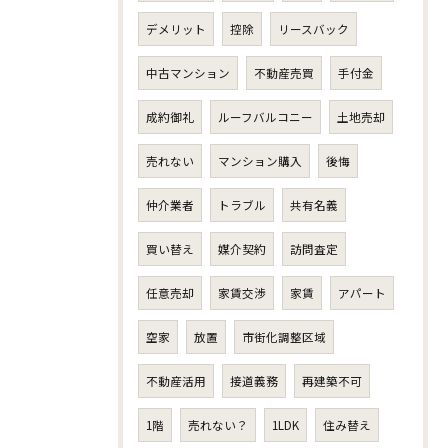
デメリット
控除
リースバック
中古マンション
不動産売買
手付金
成約御礼
ルーフバルコニー
土地売却
売れない
マンション購入
後悔
仲介業者
トラブル
共有名義
買い替え
媒介契約
訪問査定
任意売却
家賃交渉
家賃
アパート
空家
放置
市街化調整区域
不動産活用
接道義務
再建築不可
1階
売れない？
1LDK
住み替え