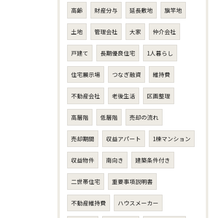
高齢
財産分与
延長敷地
旗竿地
土地
管理会社
大家
仲介会社
戸建て
長期優良住宅
1人暮らし
住宅展示場
つなぎ融資
維持費
不動産会社
老後生活
区画整理
高層階
低層階
売却の流れ
売却期間
収益アパート
1棟マンション
収益物件
南向き
建築条件付き
二世帯住宅
重要事項説明書
不動産維持費
ハウスメーカー