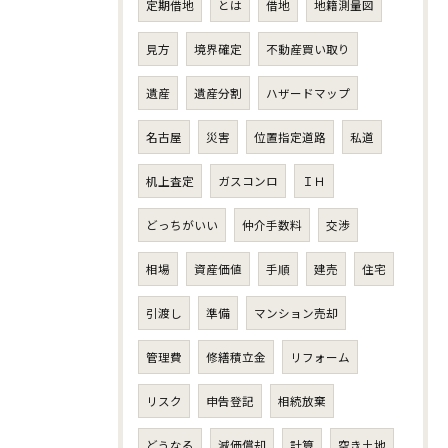
定期借地
とは
借地
地籍測量図
見方
境界確定
不動産買い取り
遺産
遺産分割
ハザードマップ
名古屋
災害
位置指定道路
私道
机上査定
ガスコンロ
ＩＨ
どっちがいい
仲介手数料
交渉
相場
資産価値
手順
建売
住宅
引渡し
準備
マンション売却
管理費
修繕積立金
リフォーム
リスク
申告登記
相続放棄
どうなる
減価償却
計算
空き土地