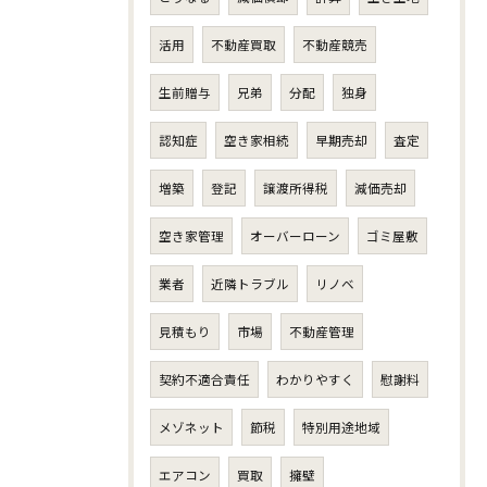
活用
不動産買取
不動産競売
生前贈与
兄弟
分配
独身
認知症
空き家相続
早期売却
査定
増築
登記
譲渡所得税
減価売却
空き家管理
オーバーローン
ゴミ屋敷
業者
近隣トラブル
リノベ
見積もり
市場
不動産管理
契約不適合責任
わかりやすく
慰謝料
メゾネット
節税
特別用途地域
エアコン
買取
擁壁