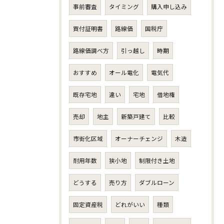
事前審査
タイミング
購入申し込み
買付証明書
路線価
国税庁
路線価調べ方
引っ越し
時期
おすすめ
オール電化
電気代
既存宅地
違い
宅地
借地権
売却
地主
新築戸建て
比較
市街化区域
オーナーチェンジ
木造
耐用年数
狭小地
制限付き土地
どうする
売り方
ダブルローン
固定資産税
どれがいい
種類