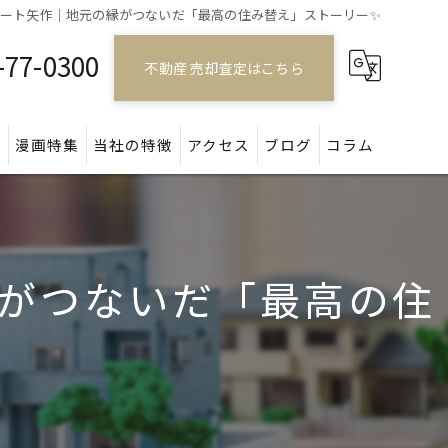
コート矢作｜地元の縁がつないだ「最高の住み替え」ストーリー✨
-77-0300
不動産 売却査定はこちら
問
漫画特集
当社の特徴
アクセス
ブログ
コラム
戸建て
マンション
がつないだ「最高の住
アパート
土地
空き家