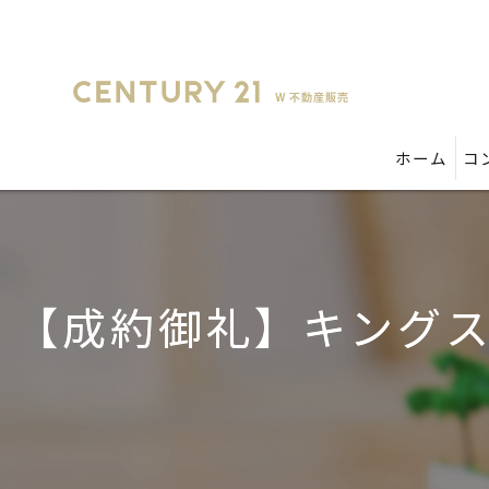
ホーム
コ
【成約御礼】キング