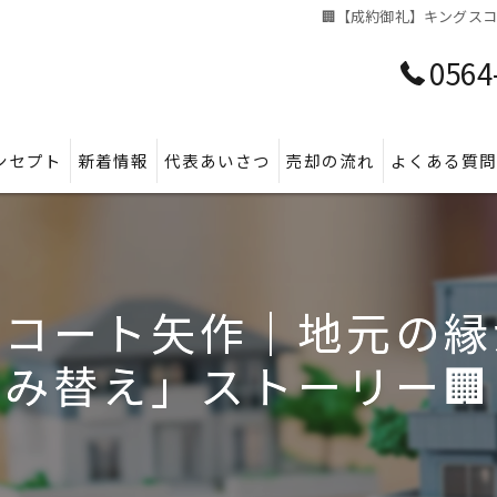
🏢【成約御礼】キングス
0564
ンセプト
新着情報
代表あいさつ
売却の流れ
よくある質
スコート矢作｜地元の縁
み替え」ストーリー🏢