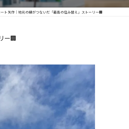
ート矢作｜地元の縁がつないだ「最高の住み替え」ストーリー🏢
ー🏢