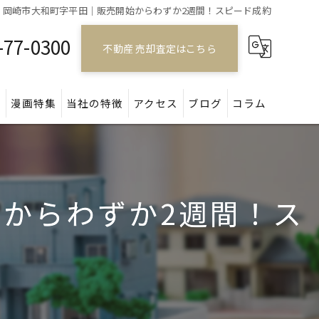
】岡崎市大和町字平田｜販売開始からわずか2週間！スピード成約
-77-0300
不動産 売却査定はこちら
問
漫画特集
当社の特徴
アクセス
ブログ
コラム
戸建て
マンション
からわずか2週間！ス
アパート
土地
空き家