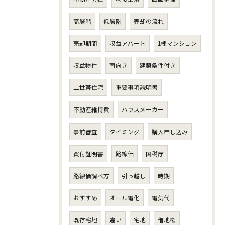
高層階
低層階
売却の流れ
売却期間
収益アパート
1棟マンション
収益物件
南向き
建築条件付き
二世帯住宅
重要事項説明書
不動産維持費
ハウスメーカー
事前審査
タイミング
購入申し込み
買付証明書
路線価
国税庁
路線価調べ方
引っ越し
時期
おすすめ
オール電化
電気代
既存宅地
違い
宅地
借地権