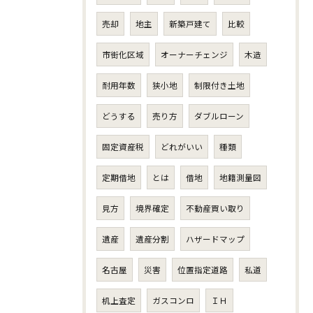
売却
地主
新築戸建て
比較
市街化区域
オーナーチェンジ
木造
耐用年数
狭小地
制限付き土地
どうする
売り方
ダブルローン
固定資産税
どれがいい
種類
定期借地
とは
借地
地籍測量図
見方
境界確定
不動産買い取り
遺産
遺産分割
ハザードマップ
名古屋
災害
位置指定道路
私道
机上査定
ガスコンロ
ＩＨ