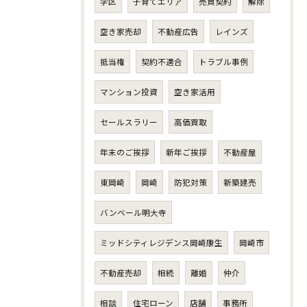
学区
子育てエリア
売買契約
解除
空き家売却
不動産広告
レインズ
抵当権
契約不適合
トラブル事例
マンション投資
空き家活用
セールスラリー
高価買取
年末のご挨拶
新年ご挨拶
不動産屋
東岡崎
岡崎
防犯対策
新築建売
バンベール明大寺
ミッドシティレジデンス岡崎康生
岡崎市
不動産売却
相続
離婚
仲介
相談
住宅ローン
店舗
事務所