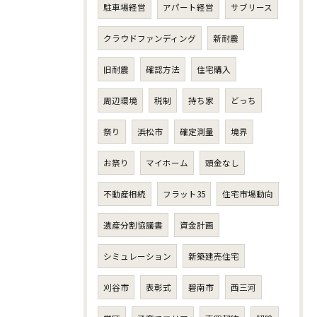
駐車場経営
アパート経営
サブリース
クラウドファンディング
新耐震
旧耐震
確認方法
住宅購入
周辺環境
税制
持ち家
どっち
祭り
浜松市
確定測量
境界
お祭り
マイホーム
頭金なし
不動産相続
フラット35
住宅市場動向
遺産分割協議書
資金計画
シミュレーション
新築建売住宅
刈谷市
表彰式
碧南市
西三河