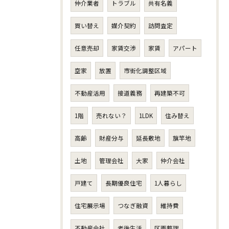
仲介業者
トラブル
共有名義
買い替え
媒介契約
訪問査定
任意売却
家賃交渉
家賃
アパート
空家
放置
市街化調整区域
不動産活用
接道義務
再建築不可
1階
売れない？
1LDK
住み替え
高齢
財産分与
延長敷地
旗竿地
土地
管理会社
大家
仲介会社
戸建て
長期優良住宅
1人暮らし
住宅展示場
つなぎ融資
維持費
不動産会社
老後生活
区画整理