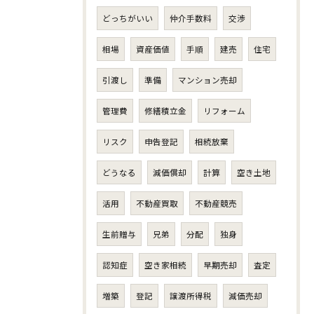
どっちがいい
仲介手数料
交渉
相場
資産価値
手順
建売
住宅
引渡し
準備
マンション売却
管理費
修繕積立金
リフォーム
リスク
申告登記
相続放棄
どうなる
減価償却
計算
空き土地
活用
不動産買取
不動産競売
生前贈与
兄弟
分配
独身
認知症
空き家相続
早期売却
査定
増築
登記
譲渡所得税
減価売却