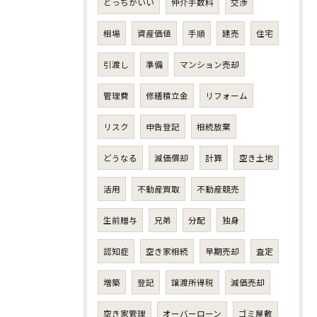
どっちがいい
仲介手数料
交渉
相場
資産価値
手順
建売
住宅
引渡し
準備
マンション売却
管理費
修繕積立金
リフォーム
リスク
申告登記
相続放棄
どうなる
減価償却
計算
空き土地
活用
不動産買取
不動産競売
生前贈与
兄弟
分配
独身
認知症
空き家相続
早期売却
査定
増築
登記
譲渡所得税
減価売却
空き家管理
オーバーローン
ゴミ屋敷