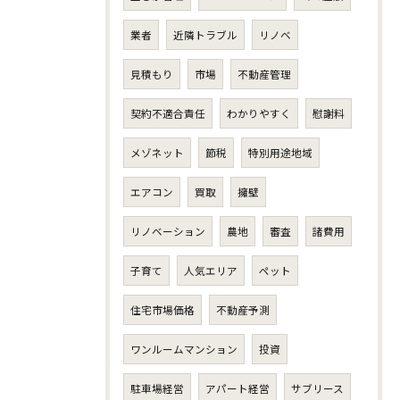
業者
近隣トラブル
リノベ
見積もり
市場
不動産管理
契約不適合責任
わかりやすく
慰謝料
メゾネット
節税
特別用途地域
エアコン
買取
擁壁
リノベーション
農地
審査
諸費用
子育て
人気エリア
ペット
住宅市場価格
不動産予測
ワンルームマンション
投資
駐車場経営
アパート経営
サブリース