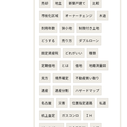
売却
地主
新築戸建て
比較
市街化区域
オーナーチェンジ
木造
耐用年数
狭小地
制限付き土地
どうする
売り方
ダブルローン
固定資産税
どれがいい
種類
定期借地
とは
借地
地籍測量図
見方
境界確定
不動産買い取り
遺産
遺産分割
ハザードマップ
名古屋
災害
位置指定道路
私道
机上査定
ガスコンロ
ＩＨ