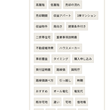
高層階
低層階
売却の流れ
売却期間
収益アパート
1棟マンション
収益物件
南向き
建築条件付き
二世帯住宅
重要事項説明書
不動産維持費
ハウスメーカー
事前審査
タイミング
購入申し込み
買付証明書
路線価
国税庁
路線価調べ方
引っ越し
時期
おすすめ
オール電化
電気代
既存宅地
違い
宅地
借地権