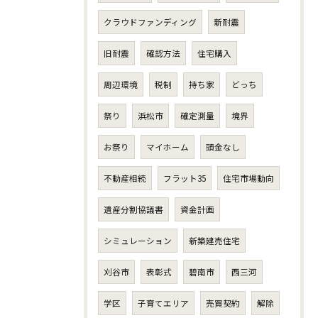
クラウドファンディング
新耐震
旧耐震
確認方法
住宅購入
周辺環境
税制
持ち家
どっち
祭り
浜松市
確定測量
境界
お祭り
マイホーム
頭金なし
不動産相続
フラット35
住宅市場動向
遺産分割協議書
資金計画
シミュレーション
新築建売住宅
刈谷市
表彰式
碧南市
西三河
学区
子育てエリア
売買契約
解除