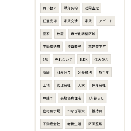
買い替え
媒介契約
訪問査定
任意売却
家賃交渉
家賃
アパート
空家
放置
市街化調整区域
不動産活用
接道義務
再建築不可
1階
売れない？
1LDK
住み替え
高齢
財産分与
延長敷地
旗竿地
土地
管理会社
大家
仲介会社
戸建て
長期優良住宅
1人暮らし
住宅展示場
つなぎ融資
維持費
不動産会社
老後生活
区画整理