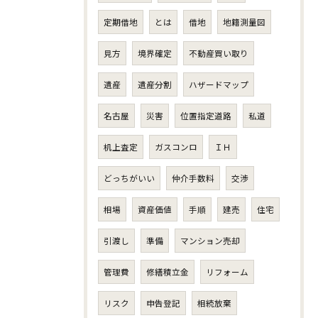
定期借地
とは
借地
地籍測量図
見方
境界確定
不動産買い取り
遺産
遺産分割
ハザードマップ
名古屋
災害
位置指定道路
私道
机上査定
ガスコンロ
ＩＨ
どっちがいい
仲介手数料
交渉
相場
資産価値
手順
建売
住宅
引渡し
準備
マンション売却
管理費
修繕積立金
リフォーム
リスク
申告登記
相続放棄