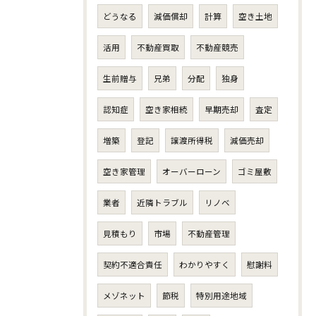
どうなる
減価償却
計算
空き土地
活用
不動産買取
不動産競売
生前贈与
兄弟
分配
独身
認知症
空き家相続
早期売却
査定
増築
登記
譲渡所得税
減価売却
空き家管理
オーバーローン
ゴミ屋敷
業者
近隣トラブル
リノベ
見積もり
市場
不動産管理
契約不適合責任
わかりやすく
慰謝料
メゾネット
節税
特別用途地域