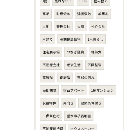
1階
売れない？
1LDK
住み替え
高齢
財産分与
延長敷地
旗竿地
土地
管理会社
大家
仲介会社
戸建て
長期優良住宅
1人暮らし
住宅展示場
つなぎ融資
維持費
不動産会社
老後生活
区画整理
高層階
低層階
売却の流れ
売却期間
収益アパート
1棟マンション
収益物件
南向き
建築条件付き
二世帯住宅
重要事項説明書
不動産維持費
ハウスメーカー