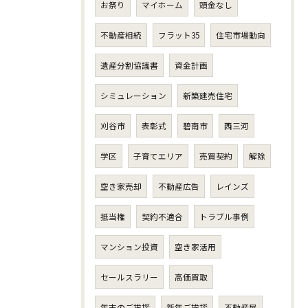
お祭り
マイホーム
頭金なし
不動産相続
フラット35
住宅市場動向
遺産分割協議書
資金計画
シミュレーション
新築建売住宅
刈谷市
表彰式
碧南市
西三河
学区
子育てエリア
売買契約
解除
空き家売却
不動産広告
レインズ
抵当権
契約不適合
トラブル事例
マンション投資
空き家活用
セールスラリー
高価買取
年末のご挨拶
新年ご挨拶
不動産屋