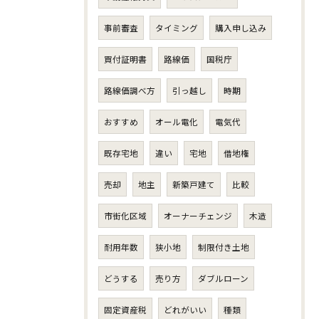
事前審査
タイミング
購入申し込み
買付証明書
路線価
国税庁
路線価調べ方
引っ越し
時期
おすすめ
オール電化
電気代
既存宅地
違い
宅地
借地権
売却
地主
新築戸建て
比較
市街化区域
オーナーチェンジ
木造
耐用年数
狭小地
制限付き土地
どうする
売り方
ダブルローン
固定資産税
どれがいい
種類