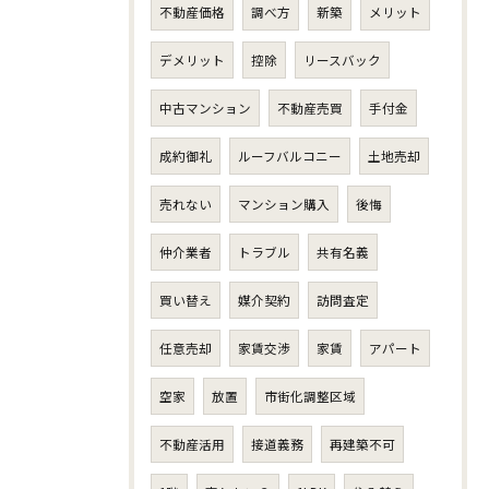
不動産価格
調べ方
新築
メリット
デメリット
控除
リースバック
中古マンション
不動産売買
手付金
成約御礼
ルーフバルコニー
土地売却
売れない
マンション購入
後悔
仲介業者
トラブル
共有名義
買い替え
媒介契約
訪問査定
任意売却
家賃交渉
家賃
アパート
空家
放置
市街化調整区域
不動産活用
接道義務
再建築不可