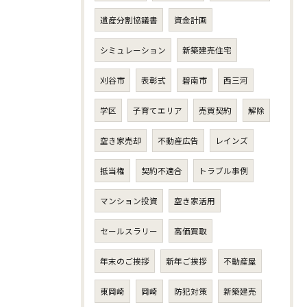
遺産分割協議書
資金計画
シミュレーション
新築建売住宅
刈谷市
表彰式
碧南市
西三河
学区
子育てエリア
売買契約
解除
空き家売却
不動産広告
レインズ
抵当権
契約不適合
トラブル事例
マンション投資
空き家活用
セールスラリー
高価買取
年末のご挨拶
新年ご挨拶
不動産屋
東岡崎
岡崎
防犯対策
新築建売