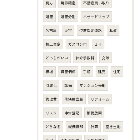
見方
境界確定
不動産買い取り
遺産
遺産分割
ハザードマップ
名古屋
災害
位置指定道路
私道
机上査定
ガスコンロ
ＩＨ
どっちがいい
仲介手数料
交渉
相場
資産価値
手順
建売
住宅
引渡し
準備
マンション売却
管理費
修繕積立金
リフォーム
リスク
申告登記
相続放棄
どうなる
減価償却
計算
空き土地