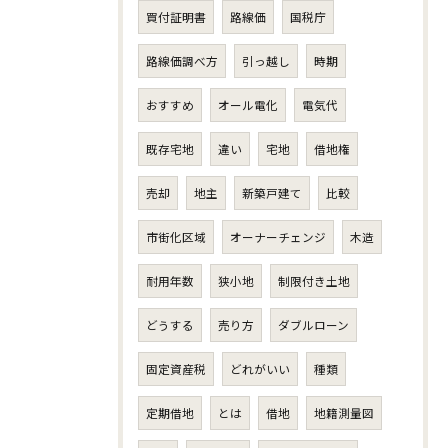
買付証明書
路線価
国税庁
路線価調べ方
引っ越し
時期
おすすめ
オール電化
電気代
既存宅地
違い
宅地
借地権
売却
地主
新築戸建て
比較
市街化区域
オーナーチェンジ
木造
耐用年数
狭小地
制限付き土地
どうする
売り方
ダブルローン
固定資産税
どれがいい
種類
定期借地
とは
借地
地籍測量図