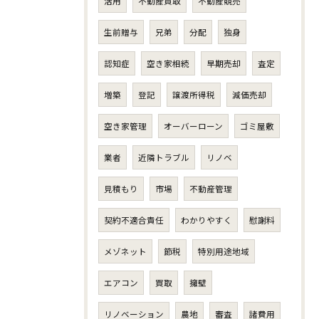
活用
不動産買取
不動産競売
生前贈与
兄弟
分配
独身
認知症
空き家相続
早期売却
査定
増築
登記
譲渡所得税
減価売却
空き家管理
オーバーローン
ゴミ屋敷
業者
近隣トラブル
リノベ
見積もり
市場
不動産管理
契約不適合責任
わかりやすく
慰謝料
メゾネット
節税
特別用途地域
エアコン
買取
擁壁
リノベーション
農地
審査
諸費用