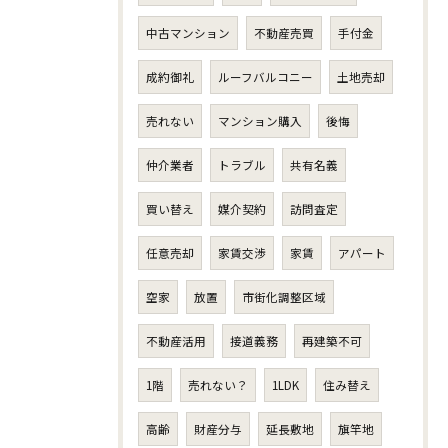
中古マンション
不動産売買
手付金
成約御礼
ルーフバルコニー
土地売却
売れない
マンション購入
後悔
仲介業者
トラブル
共有名義
買い替え
媒介契約
訪問査定
任意売却
家賃交渉
家賃
アパート
空家
放置
市街化調整区域
不動産活用
接道義務
再建築不可
1階
売れない？
1LDK
住み替え
高齢
財産分与
延長敷地
旗竿地