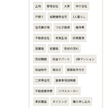
土地
管理会社
大家
仲介会社
戸建て
長期優良住宅
1人暮らし
住宅展示場
つなぎ融資
維持費
不動産会社
老後生活
区画整理
高層階
低層階
売却の流れ
売却期間
収益アパート
1棟マンション
収益物件
南向き
建築条件付き
二世帯住宅
重要事項説明書
不動産維持費
ハウスメーカー
事前審査
タイミング
購入申し込み