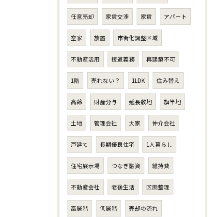
任意売却
家賃交渉
家賃
アパート
空家
放置
市街化調整区域
不動産活用
接道義務
再建築不可
1階
売れない？
1LDK
住み替え
高齢
財産分与
延長敷地
旗竿地
土地
管理会社
大家
仲介会社
戸建て
長期優良住宅
1人暮らし
住宅展示場
つなぎ融資
維持費
不動産会社
老後生活
区画整理
高層階
低層階
売却の流れ