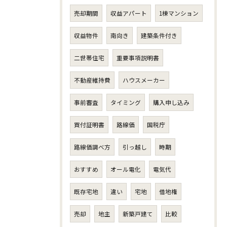
売却期間
収益アパート
1棟マンション
収益物件
南向き
建築条件付き
二世帯住宅
重要事項説明書
不動産維持費
ハウスメーカー
事前審査
タイミング
購入申し込み
買付証明書
路線価
国税庁
路線価調べ方
引っ越し
時期
おすすめ
オール電化
電気代
既存宅地
違い
宅地
借地権
売却
地主
新築戸建て
比較