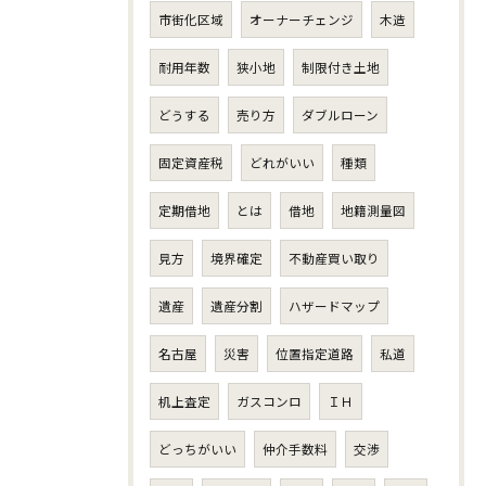
市街化区域
オーナーチェンジ
木造
耐用年数
狭小地
制限付き土地
どうする
売り方
ダブルローン
固定資産税
どれがいい
種類
定期借地
とは
借地
地籍測量図
見方
境界確定
不動産買い取り
遺産
遺産分割
ハザードマップ
名古屋
災害
位置指定道路
私道
机上査定
ガスコンロ
ＩＨ
どっちがいい
仲介手数料
交渉