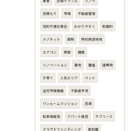
業者
近隣トラブル
リノベ
見積もり
市場
不動産管理
契約不適合責任
わかりやすく
慰謝料
メゾネット
節税
特別用途地域
エアコン
買取
擁壁
リノベーション
農地
審査
諸費用
子育て
人気エリア
ペット
住宅市場価格
不動産予測
ワンルームマンション
投資
駐車場経営
アパート経営
サブリース
クラウドファンディング
新耐震