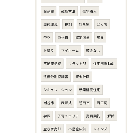
旧耐震
確認方法
住宅購入
周辺環境
税制
持ち家
どっち
祭り
浜松市
確定測量
境界
お祭り
マイホーム
頭金なし
不動産相続
フラット35
住宅市場動向
遺産分割協議書
資金計画
シミュレーション
新築建売住宅
刈谷市
表彰式
碧南市
西三河
学区
子育てエリア
売買契約
解除
空き家売却
不動産広告
レインズ