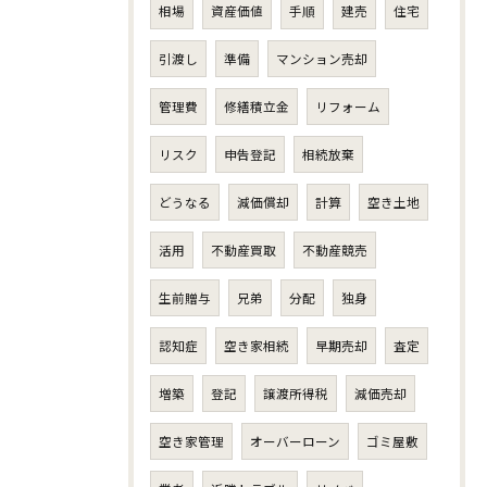
相場
資産価値
手順
建売
住宅
引渡し
準備
マンション売却
管理費
修繕積立金
リフォーム
リスク
申告登記
相続放棄
どうなる
減価償却
計算
空き土地
活用
不動産買取
不動産競売
生前贈与
兄弟
分配
独身
認知症
空き家相続
早期売却
査定
増築
登記
譲渡所得税
減価売却
空き家管理
オーバーローン
ゴミ屋敷