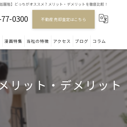
 vs 低層階】どっちがオススメ？メリット・デメリットを徹底比較！
-77-0300
不動産 売却査定はこちら
問
漫画特集
当社の特徴
アクセス
ブログ
コラム
戸建て
マンション
メ？メリット・デメリット
アパート
土地
空き家