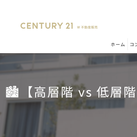
ホーム
コ
🏙️【高層階 vs 