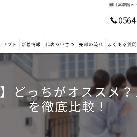
🏙️【高層階
0564
ンセプト
新着情報
代表あいさつ
売却の流れ
よくある質
低層階】どっちがオスス
を徹底比較！