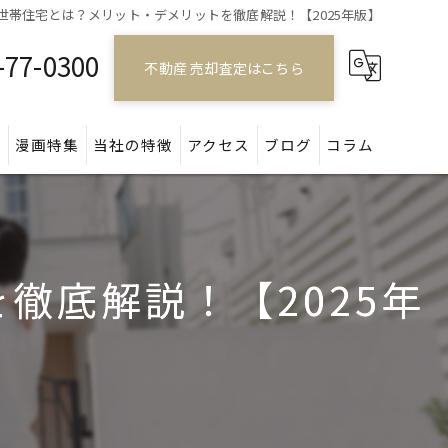
二世帯住宅とは？メリット・デメリットを徹底解説！【2025年版】
-77-0300
不動産 売却査定はこちら
問
漫画特集
当社の特徴
アクセス
ブログ
コラム
戸建て
マンション
徹底解説！【2025年
アパート
土地
空き家