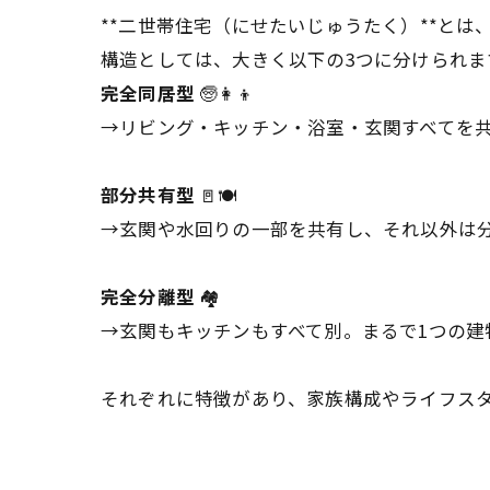
**二世帯住宅（にせたいじゅうたく）**と
構造としては、大きく以下の3つに分けられま
完全同居型
🧓👩‍👦
→リビング・キッチン・浴室・玄関すべてを
部分共有型
🚪🍽
→玄関や水回りの一部を共有し、それ以外は
完全分離型
🏘️
→玄関もキッチンもすべて別。まるで1つの建
それぞれに特徴があり、家族構成やライフス