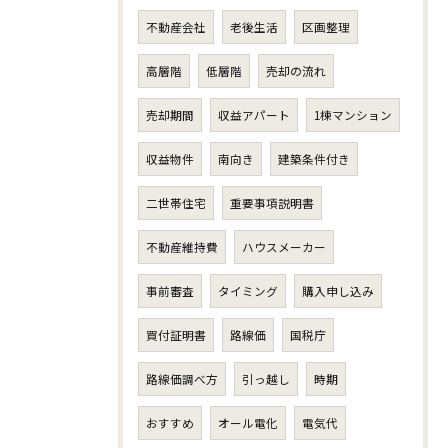
不動産会社
老後生活
区画整理
高層階
低層階
売却の流れ
売却期間
収益アパート
1棟マンション
収益物件
南向き
建築条件付き
二世帯住宅
重要事項説明書
不動産維持費
ハウスメーカー
事前審査
タイミング
購入申し込み
買付証明書
路線価
国税庁
路線価調べ方
引っ越し
時期
おすすめ
オール電化
電気代