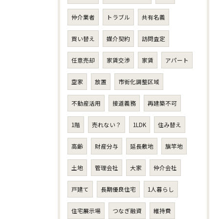
仲介業者
トラブル
共有名義
買い替え
媒介契約
訪問査定
任意売却
家賃交渉
家賃
アパート
空家
放置
市街化調整区域
不動産活用
接道義務
再建築不可
1階
売れない？
1LDK
住み替え
高齢
財産分与
延長敷地
旗竿地
土地
管理会社
大家
仲介会社
戸建て
長期優良住宅
1人暮らし
住宅展示場
つなぎ融資
維持費