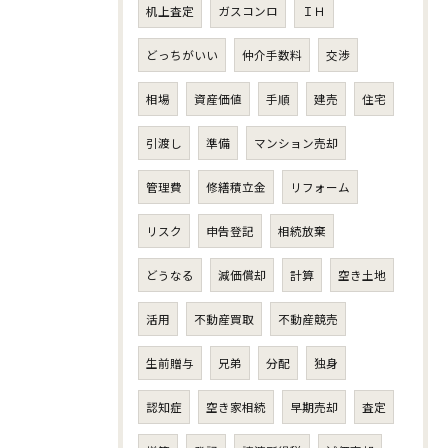
机上査定
ガスコンロ
ＩＨ
どっちがいい
仲介手数料
交渉
相場
資産価値
手順
建売
住宅
引渡し
準備
マンション売却
管理費
修繕積立金
リフォーム
リスク
申告登記
相続放棄
どうなる
減価償却
計算
空き土地
活用
不動産買取
不動産競売
生前贈与
兄弟
分配
独身
認知症
空き家相続
早期売却
査定