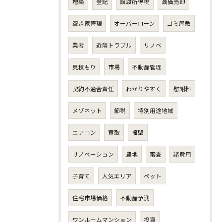
増築
登記
譲渡所得税
減価売却
空き家管理
オーバーローン
ゴミ屋敷
業者
近隣トラブル
リノベ
見積もり
市場
不動産管理
契約不適合責任
わかりやすく
慰謝料
メゾネット
節税
特別用途地域
エアコン
買取
擁壁
リノベーション
農地
審査
諸費用
子育て
人気エリア
ペット
住宅市場価格
不動産予測
ワンルームマンション
投資