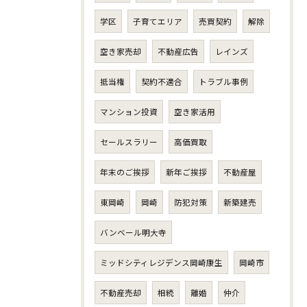
学区
子育てエリア
売買契約
解除
空き家売却
不動産広告
レインズ
抵当権
契約不適合
トラブル事例
マンション投資
空き家活用
セールスラリー
高価買取
年末のご挨拶
新年ご挨拶
不動産屋
東岡崎
岡崎
防犯対策
新築建売
バンベール明大寺
ミッドシティレジデンス岡崎康生
岡崎市
不動産売却
相続
離婚
仲介