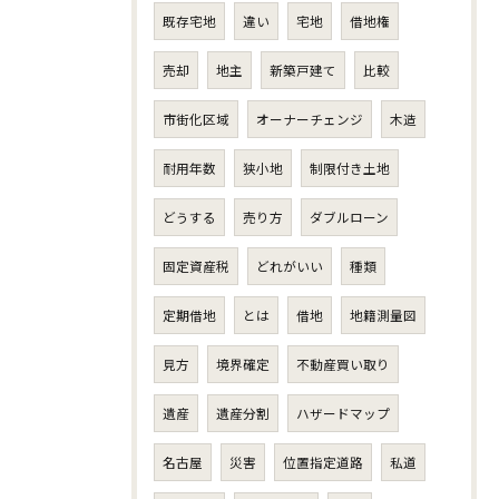
既存宅地
違い
宅地
借地権
売却
地主
新築戸建て
比較
市街化区域
オーナーチェンジ
木造
耐用年数
狭小地
制限付き土地
どうする
売り方
ダブルローン
固定資産税
どれがいい
種類
定期借地
とは
借地
地籍測量図
見方
境界確定
不動産買い取り
遺産
遺産分割
ハザードマップ
名古屋
災害
位置指定道路
私道