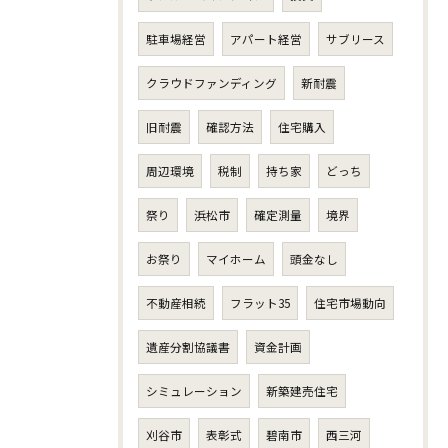
駐車場経営
アパート経営
サブリース
クラウドファンディング
新耐震
旧耐震
確認方法
住宅購入
周辺環境
税制
持ち家
どっち
祭り
浜松市
確定測量
境界
お祭り
マイホーム
頭金なし
不動産相続
フラット35
住宅市場動向
遺産分割協議書
資金計画
シミュレーション
新築建売住宅
刈谷市
表彰式
碧南市
西三河