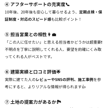
④ アフターサポートの充実度📞
10年後、20年後も安心して暮らせるよう、
定期点検・保
証制度・対応のスピード感
も比較ポイント！
⑤ 担当営業との相性👨‍💼
「この人に任せたい」と思える担当者かどうかは超重要❗️
不明点を丁寧に説明してくれる人、要望を的確にくみ取
ってくれる人がベストです。
⑥ 建築実績と口コミ評価🌟
実際に建てた人の
レビューやSNSの評判、施工事例
を参
考にすると、よりリアルな情報が得られます👍
⑦ 土地の提案力があるか🏞