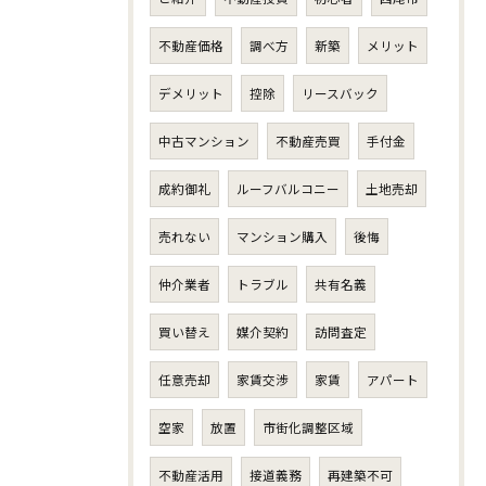
不動産価格
調べ方
新築
メリット
デメリット
控除
リースバック
中古マンション
不動産売買
手付金
成約御礼
ルーフバルコニー
土地売却
売れない
マンション購入
後悔
仲介業者
トラブル
共有名義
買い替え
媒介契約
訪問査定
任意売却
家賃交渉
家賃
アパート
空家
放置
市街化調整区域
不動産活用
接道義務
再建築不可