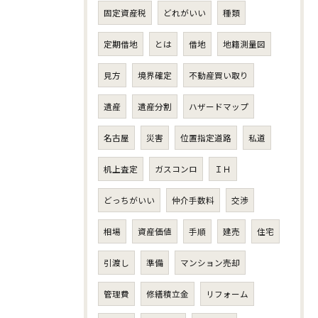
固定資産税
どれがいい
種類
定期借地
とは
借地
地籍測量図
見方
境界確定
不動産買い取り
遺産
遺産分割
ハザードマップ
名古屋
災害
位置指定道路
私道
机上査定
ガスコンロ
ＩＨ
どっちがいい
仲介手数料
交渉
相場
資産価値
手順
建売
住宅
引渡し
準備
マンション売却
管理費
修繕積立金
リフォーム