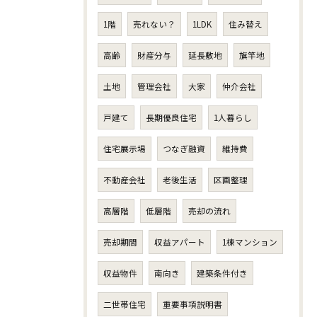
1階
売れない？
1LDK
住み替え
高齢
財産分与
延長敷地
旗竿地
土地
管理会社
大家
仲介会社
戸建て
長期優良住宅
1人暮らし
住宅展示場
つなぎ融資
維持費
不動産会社
老後生活
区画整理
高層階
低層階
売却の流れ
売却期間
収益アパート
1棟マンション
収益物件
南向き
建築条件付き
二世帯住宅
重要事項説明書