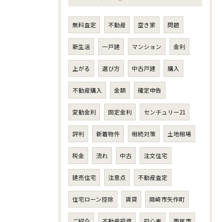
無料査定
不動産
空き家
問題
新生活
一戸建
マンション
金利
上がる
選び方
中古戸建
購入
不動産購入
金額
確定申告
変動金利
固定金利
センチュリー21
評判
新着物件
相続対策
土地相場
税金
流れ
中古
注文住宅
建売住宅
注意点
不動産査定
住宅ローン控除
賃貸
岡崎市矢作町
ご紹介
不動産投資
初心者
西尾市