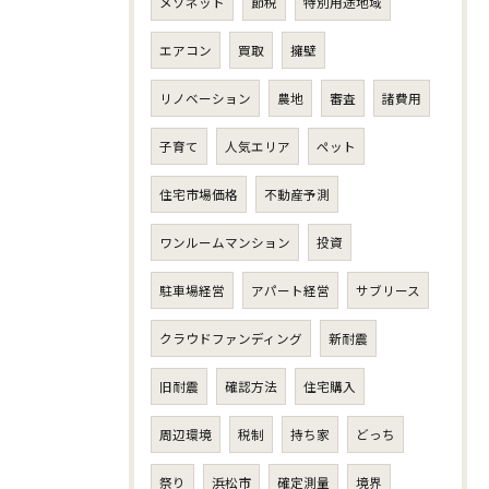
メゾネット
節税
特別用途地域
エアコン
買取
擁壁
リノベーション
農地
審査
諸費用
子育て
人気エリア
ペット
住宅市場価格
不動産予測
ワンルームマンション
投資
駐車場経営
アパート経営
サブリース
クラウドファンディング
新耐震
旧耐震
確認方法
住宅購入
周辺環境
税制
持ち家
どっち
祭り
浜松市
確定測量
境界