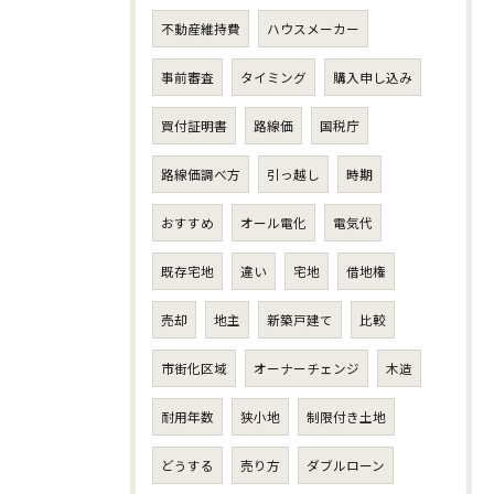
不動産維持費
ハウスメーカー
事前審査
タイミング
購入申し込み
買付証明書
路線価
国税庁
路線価調べ方
引っ越し
時期
おすすめ
オール電化
電気代
既存宅地
違い
宅地
借地権
売却
地主
新築戸建て
比較
市街化区域
オーナーチェンジ
木造
耐用年数
狭小地
制限付き土地
どうする
売り方
ダブルローン