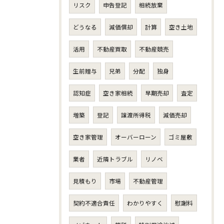
リスク
申告登記
相続放棄
どうなる
減価償却
計算
空き土地
活用
不動産買取
不動産競売
生前贈与
兄弟
分配
独身
認知症
空き家相続
早期売却
査定
増築
登記
譲渡所得税
減価売却
空き家管理
オーバーローン
ゴミ屋敷
業者
近隣トラブル
リノベ
見積もり
市場
不動産管理
契約不適合責任
わかりやすく
慰謝料