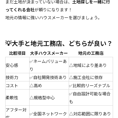
まだ土地が決まっていない場合は、
土地探しを一緒に行
ってくれる会社
が頼りになります！
地元の情報に強いハウスメーカーを選びましょう。
💡大手と地元工務店、どちらが良い？
比較項目
大手ハウスメーカー
地元の工務店
✅ネームバリューあ
安心感
△地域により差あり
り
技術力
✅自社開発技術あり
△施工会社に依存
コスト
△高め
✅比較的リーズナブル
✅自由設計可能な場合
柔軟性
△規格型中心
も
アフター対
✅全国ネットワーク
△対応範囲に限りあり
応