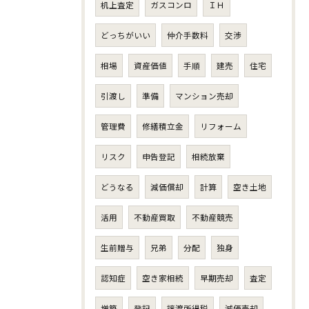
机上査定
ガスコンロ
ＩＨ
どっちがいい
仲介手数料
交渉
相場
資産価値
手順
建売
住宅
引渡し
準備
マンション売却
管理費
修繕積立金
リフォーム
リスク
申告登記
相続放棄
どうなる
減価償却
計算
空き土地
活用
不動産買取
不動産競売
生前贈与
兄弟
分配
独身
認知症
空き家相続
早期売却
査定
増築
登記
譲渡所得税
減価売却