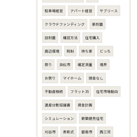
駐車場経営
アパート経営
サブリース
クラウドファンディング
新耐震
旧耐震
確認方法
住宅購入
周辺環境
税制
持ち家
どっち
祭り
浜松市
確定測量
境界
お祭り
マイホーム
頭金なし
不動産相続
フラット35
住宅市場動向
遺産分割協議書
資金計画
シミュレーション
新築建売住宅
刈谷市
表彰式
碧南市
西三河