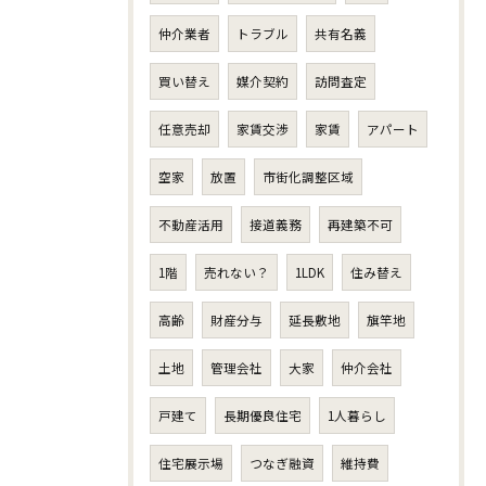
仲介業者
トラブル
共有名義
買い替え
媒介契約
訪問査定
任意売却
家賃交渉
家賃
アパート
空家
放置
市街化調整区域
不動産活用
接道義務
再建築不可
1階
売れない？
1LDK
住み替え
高齢
財産分与
延長敷地
旗竿地
土地
管理会社
大家
仲介会社
戸建て
長期優良住宅
1人暮らし
住宅展示場
つなぎ融資
維持費