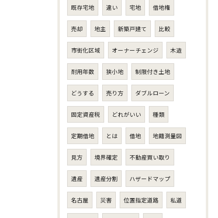
既存宅地
違い
宅地
借地権
売却
地主
新築戸建て
比較
市街化区域
オーナーチェンジ
木造
耐用年数
狭小地
制限付き土地
どうする
売り方
ダブルローン
固定資産税
どれがいい
種類
定期借地
とは
借地
地籍測量図
見方
境界確定
不動産買い取り
遺産
遺産分割
ハザードマップ
名古屋
災害
位置指定道路
私道