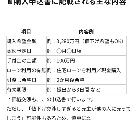
📄購入申込書に記載される主な内容
項目
内容例
購入希望金額
例：3,280万円（値下げ希望もOK）
契約予定日
例：◯月◯日頃
手付金の金額
例：100万円
ローン利用の有無
例：住宅ローンを利用／現金購入
引渡し希望日
例：2か月後希望
有効期限
例：提出から3日間 など
📌価格交渉も、この申込書で行います。
ただし、「値下げ交渉しすぎると売主が他の人に売って
しまう」可能性もあるため、慎重に⚖️