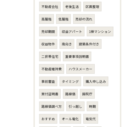
不動産会社
老後生活
区画整理
高層階
低層階
売却の流れ
売却期間
収益アパート
1棟マンション
収益物件
南向き
建築条件付き
二世帯住宅
重要事項説明書
不動産維持費
ハウスメーカー
事前審査
タイミング
購入申し込み
買付証明書
路線価
国税庁
路線価調べ方
引っ越し
時期
おすすめ
オール電化
電気代