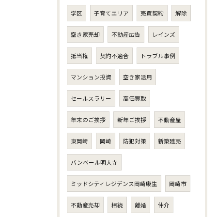
学区
子育てエリア
売買契約
解除
空き家売却
不動産広告
レインズ
抵当権
契約不適合
トラブル事例
マンション投資
空き家活用
セールスラリー
高価買取
年末のご挨拶
新年ご挨拶
不動産屋
東岡崎
岡崎
防犯対策
新築建売
バンベール明大寺
ミッドシティレジデンス岡崎康生
岡崎市
不動産売却
相続
離婚
仲介