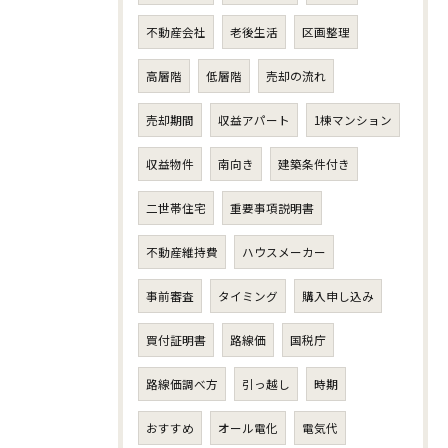
不動産会社
老後生活
区画整理
高層階
低層階
売却の流れ
売却期間
収益アパート
1棟マンション
収益物件
南向き
建築条件付き
二世帯住宅
重要事項説明書
不動産維持費
ハウスメーカー
事前審査
タイミング
購入申し込み
買付証明書
路線価
国税庁
路線価調べ方
引っ越し
時期
おすすめ
オール電化
電気代