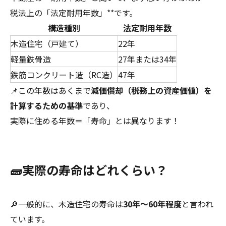
税法上の「法定耐用年数」**です。
構造種別
法定耐用年数
木造住宅（戸建て）
22年
軽量鉄骨造
27年または34年
鉄筋コンクリート造（RC造）
47年
📌この年数はあくまで
減価償却（税務上の資産価値）を
計算するための基準
であり、
実際に住める年数＝「寿命」とは異なります！
🧱実際の寿命はどれくらい？
🔎一般的に、木造住宅の寿命は
30年〜60年程度
と言われ
ています。