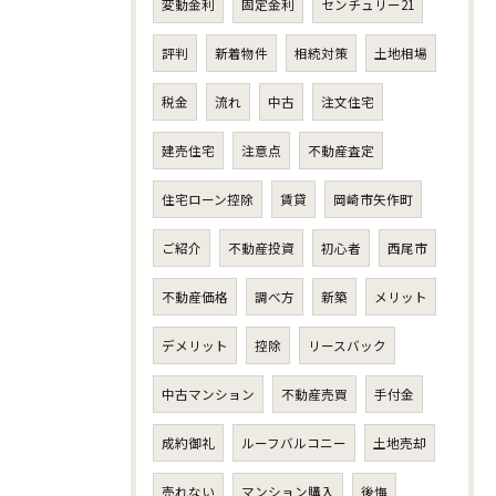
変動金利
固定金利
センチュリー21
評判
新着物件
相続対策
土地相場
税金
流れ
中古
注文住宅
建売住宅
注意点
不動産査定
住宅ローン控除
賃貸
岡崎市矢作町
ご紹介
不動産投資
初心者
西尾市
不動産価格
調べ方
新築
メリット
デメリット
控除
リースバック
中古マンション
不動産売買
手付金
成約御礼
ルーフバルコニー
土地売却
売れない
マンション購入
後悔