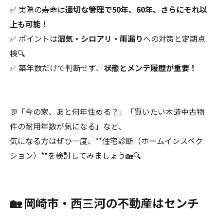
✅ 実際の寿命は
適切な管理で50年、60年、さらにそれ以
上も可能！
✅ ポイントは
湿気・シロアリ・雨漏り
への対策と定期点
検🔍
✅ 築年数だけで判断せず、
状態とメンテ履歴が重要！
💬「今の家、あと何年住める？」「買いたい木造中古物
件の耐用年数が気になる」など、
気になる方はぜひ一度、**住宅診断（ホームインスペク
ション）**を検討してみましょう🏡🔍
🏡 岡崎市・西三河の不動産はセンチ