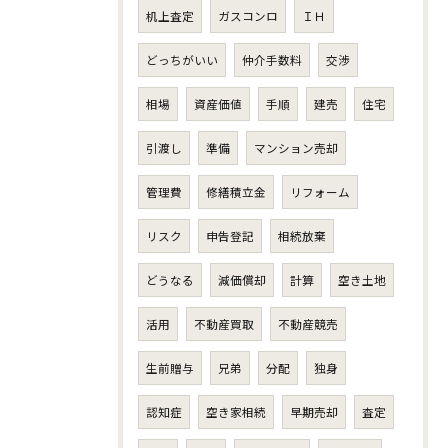
机上査定
ガスコンロ
ＩＨ
どっちがいい
仲介手数料
交渉
相場
資産価値
手順
建売
住宅
引渡し
準備
マンション売却
管理費
修繕積立金
リフォーム
リスク
申告登記
相続放棄
どうなる
減価償却
計算
空き土地
活用
不動産買取
不動産競売
生前贈与
兄弟
分配
独身
認知症
空き家相続
早期売却
査定