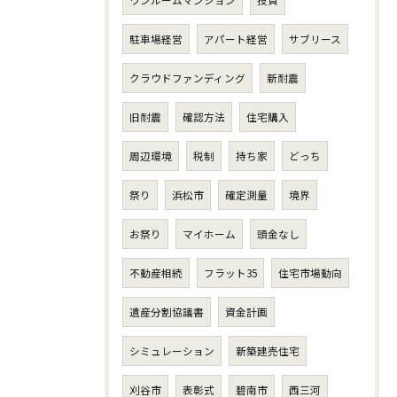
ワンルームマンション
投資
駐車場経営
アパート経営
サブリース
クラウドファンディング
新耐震
旧耐震
確認方法
住宅購入
周辺環境
税制
持ち家
どっち
祭り
浜松市
確定測量
境界
お祭り
マイホーム
頭金なし
不動産相続
フラット35
住宅市場動向
遺産分割協議書
資金計画
シミュレーション
新築建売住宅
刈谷市
表彰式
碧南市
西三河