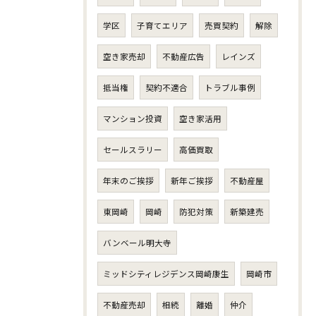
学区
子育てエリア
売買契約
解除
空き家売却
不動産広告
レインズ
抵当権
契約不適合
トラブル事例
マンション投資
空き家活用
セールスラリー
高価買取
年末のご挨拶
新年ご挨拶
不動産屋
東岡崎
岡崎
防犯対策
新築建売
バンベール明大寺
ミッドシティレジデンス岡崎康生
岡崎市
不動産売却
相続
離婚
仲介