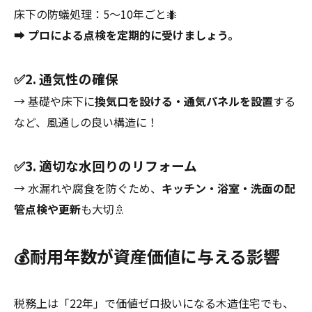
床下の防蟻処理：5〜10年ごと🐜
➡
プロによる点検を定期的に受けましょう。
✅2. 通気性の確保
→ 基礎や床下に
換気口を設ける・通気パネルを設置
する
など、風通しの良い構造に！
✅3. 適切な水回りのリフォーム
→ 水漏れや腐食を防ぐため、
キッチン・浴室・洗面の配
管点検や更新
も大切🚿
💰耐用年数が資産価値に与える影響
税務上は「22年」で価値ゼロ扱いになる木造住宅でも、