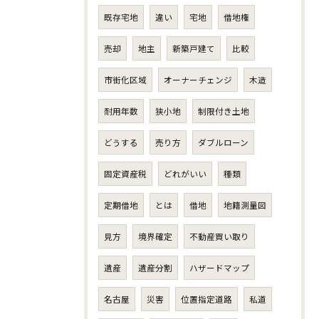
既存宅地
違い
宅地
借地権
売却
地主
新築戸建て
比較
市街化区域
オーナーチェンジ
木造
耐用年数
狭小地
制限付き土地
どうする
売り方
ダブルローン
固定資産税
どれがいい
種類
定期借地
とは
借地
地籍測量図
見方
境界確定
不動産買い取り
遺産
遺産分割
ハザードマップ
名古屋
災害
位置指定道路
私道