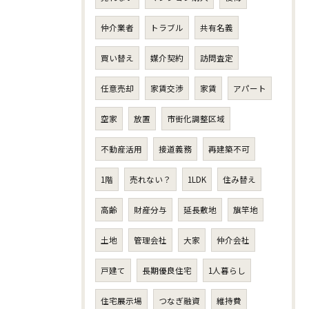
仲介業者
トラブル
共有名義
買い替え
媒介契約
訪問査定
任意売却
家賃交渉
家賃
アパート
空家
放置
市街化調整区域
不動産活用
接道義務
再建築不可
1階
売れない？
1LDK
住み替え
高齢
財産分与
延長敷地
旗竿地
土地
管理会社
大家
仲介会社
戸建て
長期優良住宅
1人暮らし
住宅展示場
つなぎ融資
維持費