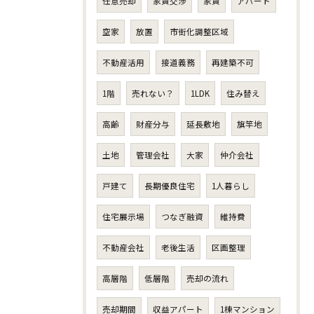
任意売却
家賃交渉
家賃
アパート
空家
放置
市街化調整区域
不動産活用
接道義務
再建築不可
1階
売れない？
1LDK
住み替え
高齢
財産分与
延長敷地
旗竿地
土地
管理会社
大家
仲介会社
戸建て
長期優良住宅
1人暮らし
住宅展示場
つなぎ融資
維持費
不動産会社
老後生活
区画整理
高層階
低層階
売却の流れ
売却期間
収益アパート
1棟マンション