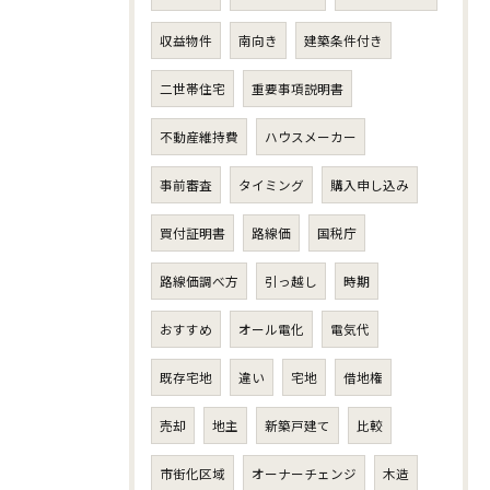
収益物件
南向き
建築条件付き
二世帯住宅
重要事項説明書
不動産維持費
ハウスメーカー
事前審査
タイミング
購入申し込み
買付証明書
路線価
国税庁
路線価調べ方
引っ越し
時期
おすすめ
オール電化
電気代
既存宅地
違い
宅地
借地権
売却
地主
新築戸建て
比較
市街化区域
オーナーチェンジ
木造