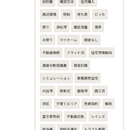
旧耐震
確認方法
住宅購入
周辺環境
税制
持ち家
どっち
祭り
浜松市
確定測量
境界
お祭り
マイホーム
頭金なし
不動産相続
フラット35
住宅市場動向
遺産分割協議書
資金計画
シミュレーション
新築建売住宅
刈谷市
表彰式
碧南市
西三河
学区
子育てエリア
売買契約
解除
空き家売却
不動産広告
レインズ
抵当権
契約不適合
トラブル事例