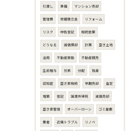
引渡し
準備
マンション売却
管理費
修繕積立金
リフォーム
リスク
申告登記
相続放棄
どうなる
減価償却
計算
空き土地
活用
不動産買取
不動産競売
生前贈与
兄弟
分配
独身
認知症
空き家相続
早期売却
査定
増築
登記
譲渡所得税
減価売却
空き家管理
オーバーローン
ゴミ屋敷
業者
近隣トラブル
リノベ