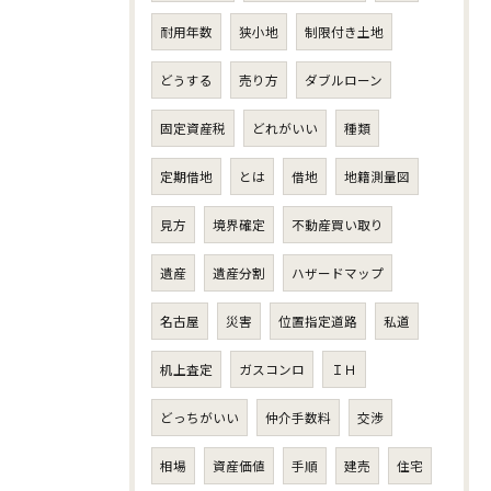
耐用年数
狭小地
制限付き土地
どうする
売り方
ダブルローン
固定資産税
どれがいい
種類
定期借地
とは
借地
地籍測量図
見方
境界確定
不動産買い取り
遺産
遺産分割
ハザードマップ
名古屋
災害
位置指定道路
私道
机上査定
ガスコンロ
ＩＨ
どっちがいい
仲介手数料
交渉
相場
資産価値
手順
建売
住宅