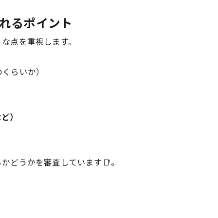
されるポイント
うな点を重視します。
のくらいか）
など）
かどうかを審査しています📑。