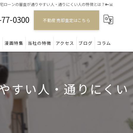
住宅ローンの審査が通りやすい人・通りにくい人の特徴とは？🔑📊
-77-0300
不動産 売却査定はこちら
問
漫画特集
当社の特徴
アクセス
ブログ
コラム
戸建て
マンション
りやすい人・通りにくい
アパート
土地
空き家