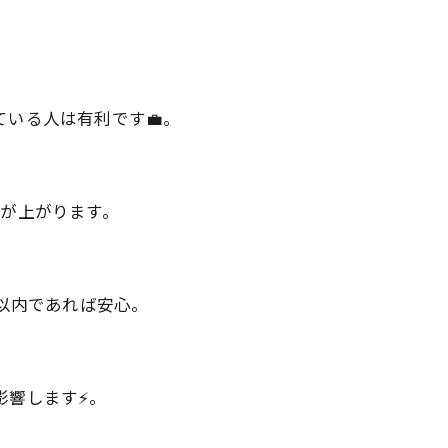
ている人は有利です💼。
度が上がります。
％以内であれば安心。
影響します⚡。