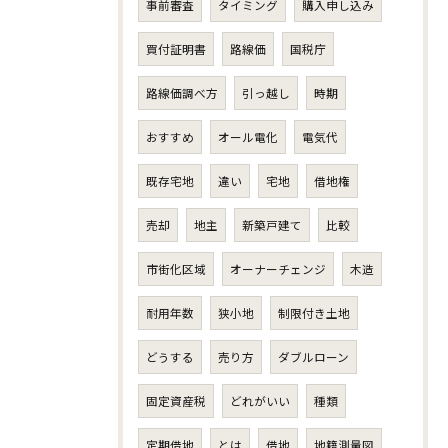
事前審査
タイミング
購入申し込み
買付証明書
路線価
国税庁
路線価調べ方
引っ越し
時期
おすすめ
オール電化
電気代
既存宅地
違い
宅地
借地権
売却
地主
新築戸建て
比較
市街化区域
オーナーチェンジ
木造
耐用年数
狭小地
制限付き土地
どうする
売り方
ダブルローン
固定資産税
どれがいい
種類
定期借地
とは
借地
地籍測量図