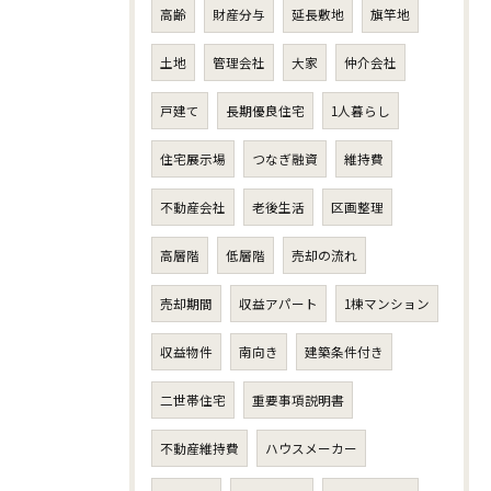
高齢
財産分与
延長敷地
旗竿地
土地
管理会社
大家
仲介会社
戸建て
長期優良住宅
1人暮らし
住宅展示場
つなぎ融資
維持費
不動産会社
老後生活
区画整理
高層階
低層階
売却の流れ
売却期間
収益アパート
1棟マンション
収益物件
南向き
建築条件付き
二世帯住宅
重要事項説明書
不動産維持費
ハウスメーカー