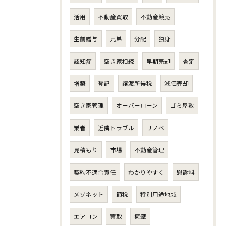
活用
不動産買取
不動産競売
生前贈与
兄弟
分配
独身
認知症
空き家相続
早期売却
査定
増築
登記
譲渡所得税
減価売却
空き家管理
オーバーローン
ゴミ屋敷
業者
近隣トラブル
リノベ
見積もり
市場
不動産管理
契約不適合責任
わかりやすく
慰謝料
メゾネット
節税
特別用途地域
エアコン
買取
擁壁