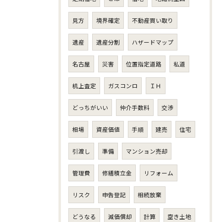
見方
境界確定
不動産買い取り
遺産
遺産分割
ハザードマップ
名古屋
災害
位置指定道路
私道
机上査定
ガスコンロ
ＩＨ
どっちがいい
仲介手数料
交渉
相場
資産価値
手順
建売
住宅
引渡し
準備
マンション売却
管理費
修繕積立金
リフォーム
リスク
申告登記
相続放棄
どうなる
減価償却
計算
空き土地