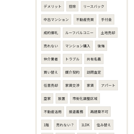
デメリット
控除
リースバック
中古マンション
不動産売買
手付金
成約御礼
ルーフバルコニー
土地売却
売れない
マンション購入
後悔
仲介業者
トラブル
共有名義
買い替え
媒介契約
訪問査定
任意売却
家賃交渉
家賃
アパート
空家
放置
市街化調整区域
不動産活用
接道義務
再建築不可
1階
売れない？
1LDK
住み替え