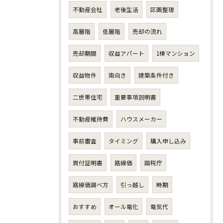
不動産会社
老後生活
区画整理
高層階
低層階
売却の流れ
売却期間
収益アパート
1棟マンション
収益物件
南向き
建築条件付き
二世帯住宅
重要事項説明書
不動産維持費
ハウスメーカー
事前審査
タイミング
購入申し込み
買付証明書
路線価
国税庁
路線価調べ方
引っ越し
時期
おすすめ
オール電化
電気代