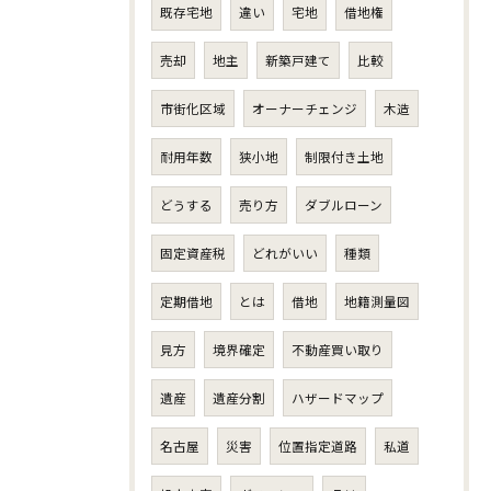
既存宅地
違い
宅地
借地権
売却
地主
新築戸建て
比較
市街化区域
オーナーチェンジ
木造
耐用年数
狭小地
制限付き土地
どうする
売り方
ダブルローン
固定資産税
どれがいい
種類
定期借地
とは
借地
地籍測量図
見方
境界確定
不動産買い取り
遺産
遺産分割
ハザードマップ
名古屋
災害
位置指定道路
私道