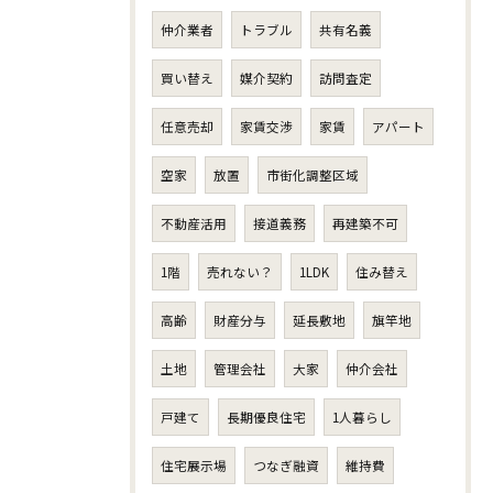
仲介業者
トラブル
共有名義
買い替え
媒介契約
訪問査定
任意売却
家賃交渉
家賃
アパート
空家
放置
市街化調整区域
不動産活用
接道義務
再建築不可
1階
売れない？
1LDK
住み替え
高齢
財産分与
延長敷地
旗竿地
土地
管理会社
大家
仲介会社
戸建て
長期優良住宅
1人暮らし
住宅展示場
つなぎ融資
維持費