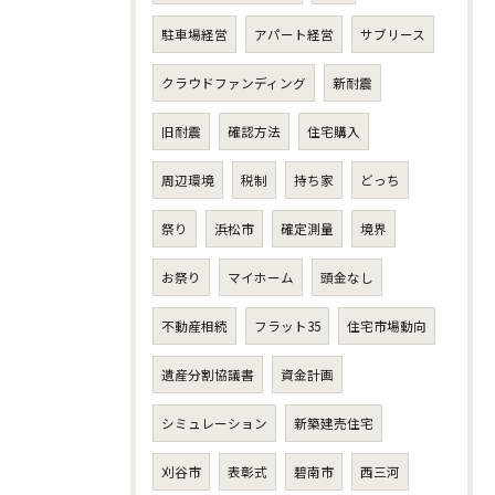
駐車場経営
アパート経営
サブリース
クラウドファンディング
新耐震
旧耐震
確認方法
住宅購入
周辺環境
税制
持ち家
どっち
祭り
浜松市
確定測量
境界
お祭り
マイホーム
頭金なし
不動産相続
フラット35
住宅市場動向
遺産分割協議書
資金計画
シミュレーション
新築建売住宅
刈谷市
表彰式
碧南市
西三河