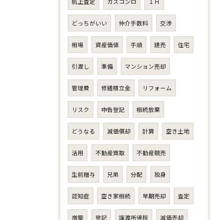
机上査定
ガスコンロ
ＩＨ
どっちがいい
仲介手数料
交渉
相場
資産価値
手順
建売
住宅
引渡し
準備
マンション売却
管理費
修繕積立金
リフォーム
リスク
申告登記
相続放棄
どうなる
減価償却
計算
空き土地
活用
不動産買取
不動産競売
生前贈与
兄弟
分配
独身
認知症
空き家相続
早期売却
査定
増築
登記
譲渡所得税
減価売却