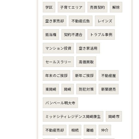
学区
子育てエリア
売買契約
解除
空き家売却
不動産広告
レインズ
抵当権
契約不適合
トラブル事例
マンション投資
空き家活用
セールスラリー
高価買取
年末のご挨拶
新年ご挨拶
不動産屋
東岡崎
岡崎
防犯対策
新築建売
バンベール明大寺
ミッドシティレジデンス岡崎康生
岡崎市
不動産売却
相続
離婚
仲介