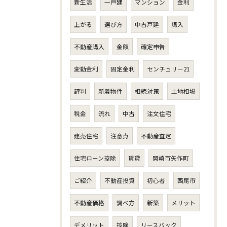
新生活
一戸建
マンション
金利
上がる
選び方
中古戸建
購入
不動産購入
金額
確定申告
変動金利
固定金利
センチュリー21
評判
新着物件
相続対策
土地相場
税金
流れ
中古
注文住宅
建売住宅
注意点
不動産査定
住宅ローン控除
賃貸
岡崎市矢作町
ご紹介
不動産投資
初心者
西尾市
不動産価格
調べ方
新築
メリット
デメリット
控除
リースバック