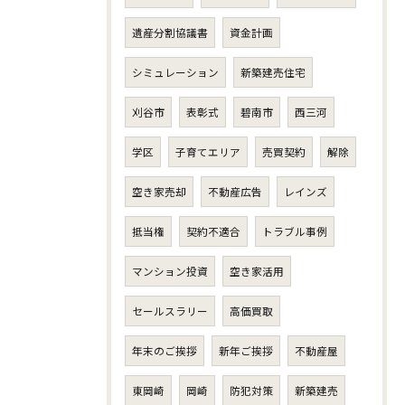
遺産分割協議書
資金計画
シミュレーション
新築建売住宅
刈谷市
表彰式
碧南市
西三河
学区
子育てエリア
売買契約
解除
空き家売却
不動産広告
レインズ
抵当権
契約不適合
トラブル事例
マンション投資
空き家活用
セールスラリー
高価買取
年末のご挨拶
新年ご挨拶
不動産屋
東岡崎
岡崎
防犯対策
新築建売