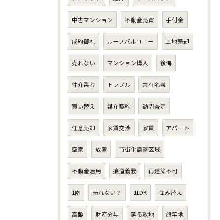
中古マンション
不動産売買
手付金
成約御礼
ルーフバルコニー
土地売却
売れない
マンション購入
後悔
仲介業者
トラブル
共有名義
買い替え
媒介契約
訪問査定
任意売却
家賃交渉
家賃
アパート
空家
放置
市街化調整区域
不動産活用
接道義務
再建築不可
1階
売れない？
1LDK
住み替え
高齢
財産分与
延長敷地
旗竿地