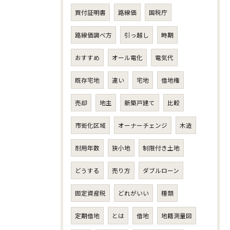
買付証明書
路線価
国税庁
路線価調べ方
引っ越し
時期
おすすめ
オール電化
電気代
既存宅地
違い
宅地
借地権
売却
地主
新築戸建て
比較
市街化区域
オーナーチェンジ
木造
耐用年数
狭小地
制限付き土地
どうする
売り方
ダブルローン
固定資産税
どれがいい
種類
定期借地
とは
借地
地籍測量図