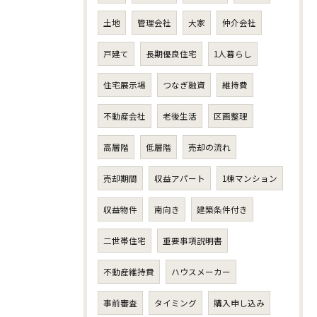
土地
管理会社
大家
仲介会社
戸建て
長期優良住宅
1人暮らし
住宅展示場
つなぎ融資
維持費
不動産会社
老後生活
区画整理
高層階
低層階
売却の流れ
売却期間
収益アパート
1棟マンション
収益物件
南向き
建築条件付き
二世帯住宅
重要事項説明書
不動産維持費
ハウスメーカー
事前審査
タイミング
購入申し込み