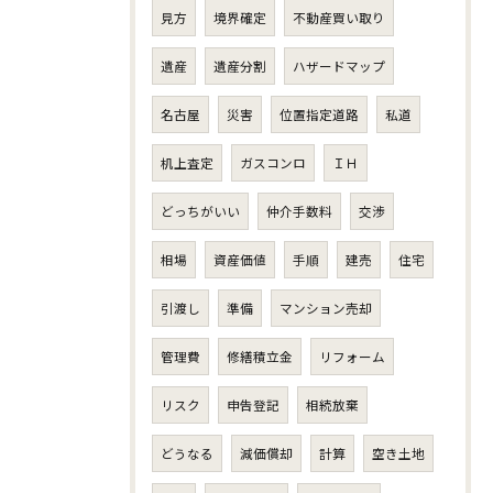
見方
境界確定
不動産買い取り
遺産
遺産分割
ハザードマップ
名古屋
災害
位置指定道路
私道
机上査定
ガスコンロ
ＩＨ
どっちがいい
仲介手数料
交渉
相場
資産価値
手順
建売
住宅
引渡し
準備
マンション売却
管理費
修繕積立金
リフォーム
リスク
申告登記
相続放棄
どうなる
減価償却
計算
空き土地