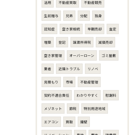
活用
不動産買取
不動産競売
生前贈与
兄弟
分配
独身
認知症
空き家相続
早期売却
査定
増築
登記
譲渡所得税
減価売却
空き家管理
オーバーローン
ゴミ屋敷
業者
近隣トラブル
リノベ
見積もり
市場
不動産管理
契約不適合責任
わかりやすく
慰謝料
メゾネット
節税
特別用途地域
エアコン
買取
擁壁
リノベーション
農地
審査
諸費用