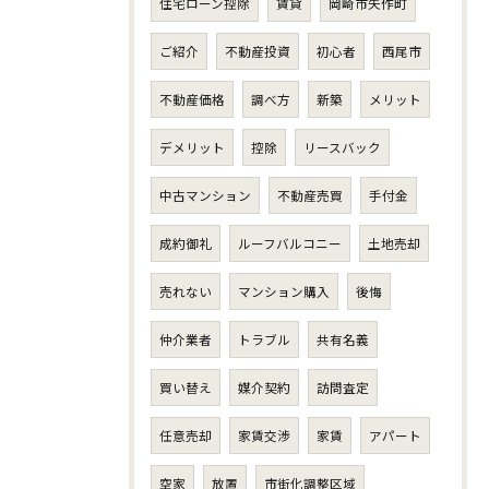
住宅ローン控除
賃貸
岡崎市矢作町
ご紹介
不動産投資
初心者
西尾市
不動産価格
調べ方
新築
メリット
デメリット
控除
リースバック
中古マンション
不動産売買
手付金
成約御礼
ルーフバルコニー
土地売却
売れない
マンション購入
後悔
仲介業者
トラブル
共有名義
買い替え
媒介契約
訪問査定
任意売却
家賃交渉
家賃
アパート
空家
放置
市街化調整区域