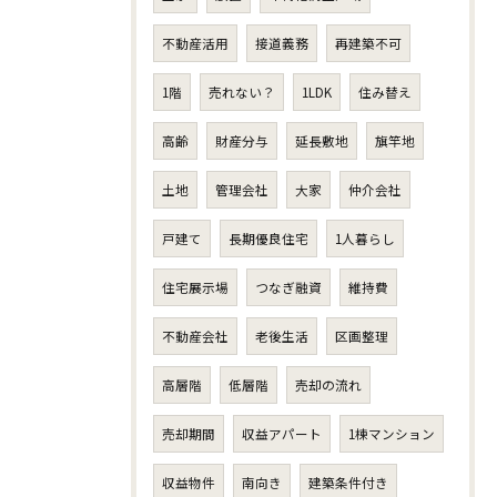
不動産活用
接道義務
再建築不可
1階
売れない？
1LDK
住み替え
高齢
財産分与
延長敷地
旗竿地
土地
管理会社
大家
仲介会社
戸建て
長期優良住宅
1人暮らし
住宅展示場
つなぎ融資
維持費
不動産会社
老後生活
区画整理
高層階
低層階
売却の流れ
売却期間
収益アパート
1棟マンション
収益物件
南向き
建築条件付き