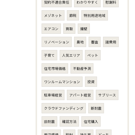
契約不適合責任
わかりやすく
慰謝料
メゾネット
節税
特別用途地域
エアコン
買取
擁壁
リノベーション
農地
審査
諸費用
子育て
人気エリア
ペット
住宅市場価格
不動産予測
ワンルームマンション
投資
駐車場経営
アパート経営
サブリース
クラウドファンディング
新耐震
旧耐震
確認方法
住宅購入
周辺環境
税制
持ち家
どっち