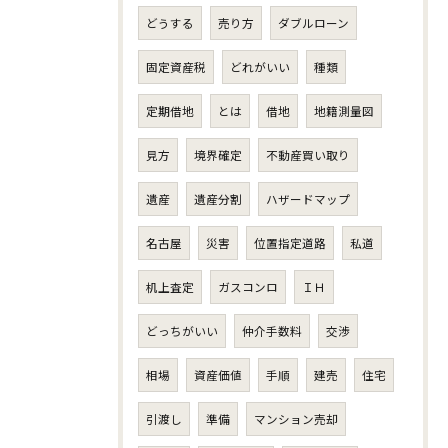
どうする
売り方
ダブルローン
固定資産税
どれがいい
種類
定期借地
とは
借地
地籍測量図
見方
境界確定
不動産買い取り
遺産
遺産分割
ハザードマップ
名古屋
災害
位置指定道路
私道
机上査定
ガスコンロ
ＩＨ
どっちがいい
仲介手数料
交渉
相場
資産価値
手順
建売
住宅
引渡し
準備
マンション売却