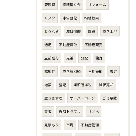
管理費
修繕積立金
リフォーム
リスク
申告登記
相続放棄
どうなる
減価償却
計算
空き土地
活用
不動産買取
不動産競売
生前贈与
兄弟
分配
独身
認知症
空き家相続
早期売却
査定
増築
登記
譲渡所得税
減価売却
空き家管理
オーバーローン
ゴミ屋敷
業者
近隣トラブル
リノベ
見積もり
市場
不動産管理