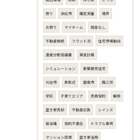
祭り
浜松市
確定測量
境界
お祭り
マイホーム
頭金なし
不動産相続
フラット35
住宅市場動向
遺産分割協議書
資金計画
シミュレーション
新築建売住宅
刈谷市
表彰式
碧南市
西三河
学区
子育てエリア
売買契約
解除
空き家売却
不動産広告
レインズ
抵当権
契約不適合
トラブル事例
マンション投資
空き家活用