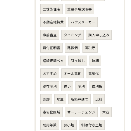
二世帯住宅
重要事項説明書
不動産維持費
ハウスメーカー
事前審査
タイミング
購入申し込み
買付証明書
路線価
国税庁
路線価調べ方
引っ越し
時期
おすすめ
オール電化
電気代
既存宅地
違い
宅地
借地権
売却
地主
新築戸建て
比較
市街化区域
オーナーチェンジ
木造
耐用年数
狭小地
制限付き土地