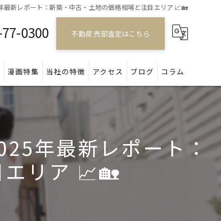
年最新レポート：新築・中古・土地の価格相場と注目エリア 📈🏡
-77-0300
不動産 売却査定はこちら
問
漫画特集
当社の特徴
アクセス
ブログ
コラム
戸建て
マンション
025年最新レポート：
アパート
リア 📈🏡
土地
空き家