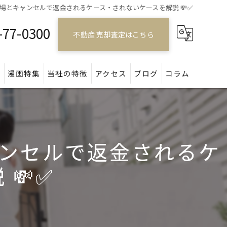
場とキャンセルで返金されるケース・されないケースを解説 💸✅
-77-0300
不動産 売却査定はこちら
問
漫画特集
当社の特徴
アクセス
ブログ
コラム
戸建て
マンション
ンセルで返金されるケ
アパート
💸✅
土地
空き家