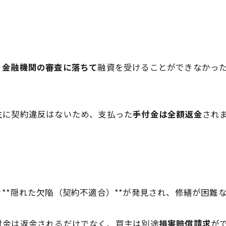
、
金融機関の審査に落ちて
融資を受けることができなかっ
主に契約違反はないため、支払った
手付金は全額返金
され
**隠れた欠陥（契約不適合）**が発見され、修繕が困難
付金は返金されるだけでなく、買主は別途
損害賠償請求
が