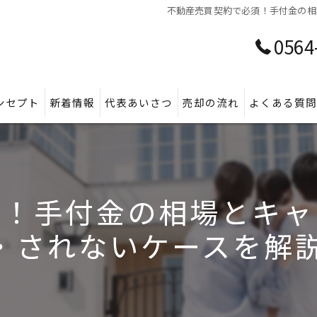
不動産売買契約で必須！手付金の相
0564
ンセプト
新着情報
代表あいさつ
売却の流れ
よくある質
須！手付金の相場とキャ
・されないケースを解説 