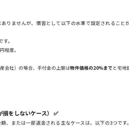
はありませんが、慣習として以下の水準で設定されること
的です。
万円程度。
動産会社）の場合、手付金の上限は
物件価格の20%まで
と宅地
が損をしないケース） ✅
額、または一部返金される主なケースは、以下の3つです