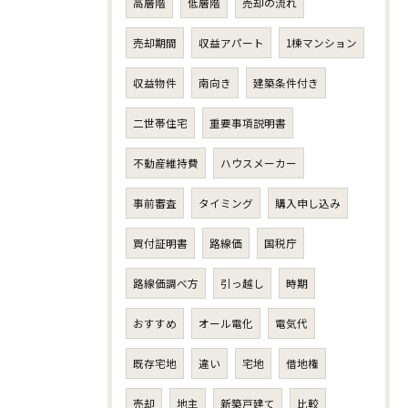
高層階
低層階
売却の流れ
売却期間
収益アパート
1棟マンション
収益物件
南向き
建築条件付き
二世帯住宅
重要事項説明書
不動産維持費
ハウスメーカー
事前審査
タイミング
購入申し込み
買付証明書
路線価
国税庁
路線価調べ方
引っ越し
時期
おすすめ
オール電化
電気代
既存宅地
違い
宅地
借地権
売却
地主
新築戸建て
比較