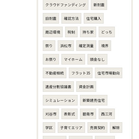
クラウドファンディング
新耐震
旧耐震
確認方法
住宅購入
周辺環境
税制
持ち家
どっち
祭り
浜松市
確定測量
境界
お祭り
マイホーム
頭金なし
不動産相続
フラット35
住宅市場動向
遺産分割協議書
資金計画
シミュレーション
新築建売住宅
刈谷市
表彰式
碧南市
西三河
学区
子育てエリア
売買契約
解除