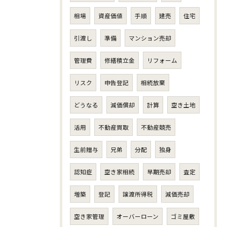
相場
資産価値
手順
建売
住宅
引渡し
準備
マンション売却
管理費
修繕積立金
リフォーム
リスク
申告登記
相続放棄
どうなる
減価償却
計算
空き土地
活用
不動産買取
不動産競売
生前贈与
兄弟
分配
独身
認知症
空き家相続
早期売却
査定
増築
登記
譲渡所得税
減価売却
空き家管理
オーバーローン
ゴミ屋敷