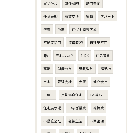
買い替え
媒介契約
訪問査定
任意売却
家賃交渉
家賃
アパート
空家
放置
市街化調整区域
不動産活用
接道義務
再建築不可
1階
売れない？
1LDK
住み替え
高齢
財産分与
延長敷地
旗竿地
土地
管理会社
大家
仲介会社
戸建て
長期優良住宅
1人暮らし
住宅展示場
つなぎ融資
維持費
不動産会社
老後生活
区画整理