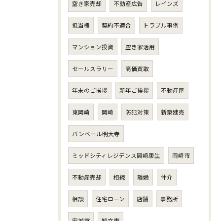
空き家売却
不動産広告
レインズ
抵当権
契約不適合
トラブル事例
マンション投資
空き家活用
セールスラリー
高価買取
年末のご挨拶
新年ご挨拶
不動産屋
東岡崎
岡崎
防犯対策
新築建売
バンベール明大寺
ミッドシティレジデンス岡崎康生
岡崎市
不動産売却
相続
離婚
仲介
相談
住宅ローン
店舗
事務所
安城市
知立市