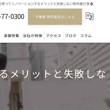
買ってリノベーションするメリットと失敗しない物件選び 🛠️🏠
-77-0300
不動産 売却査定はこちら
問
漫画特集
当社の特徴
アクセス
ブログ
コラム
戸建て
マンション
るメリットと失敗しな
アパート
土地
空き家