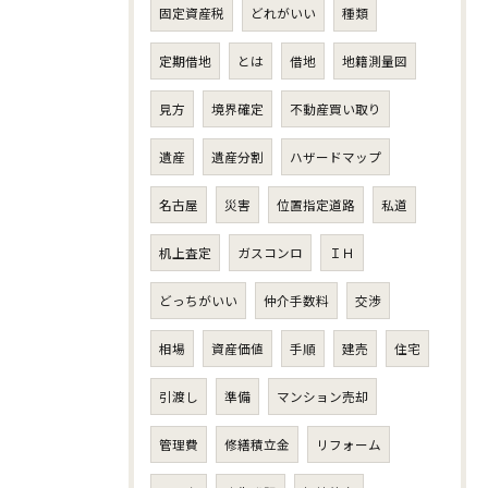
固定資産税
どれがいい
種類
定期借地
とは
借地
地籍測量図
見方
境界確定
不動産買い取り
遺産
遺産分割
ハザードマップ
名古屋
災害
位置指定道路
私道
机上査定
ガスコンロ
ＩＨ
どっちがいい
仲介手数料
交渉
相場
資産価値
手順
建売
住宅
引渡し
準備
マンション売却
管理費
修繕積立金
リフォーム