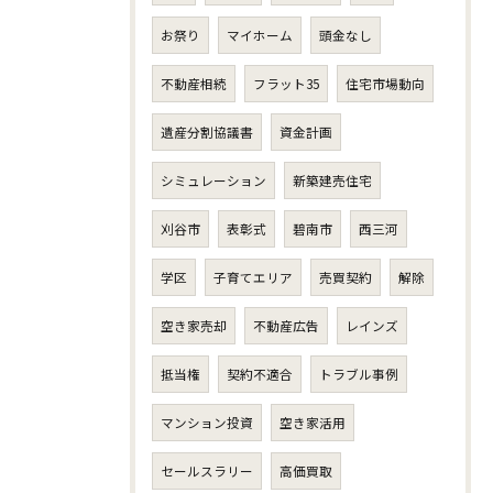
お祭り
マイホーム
頭金なし
不動産相続
フラット35
住宅市場動向
遺産分割協議書
資金計画
シミュレーション
新築建売住宅
刈谷市
表彰式
碧南市
西三河
学区
子育てエリア
売買契約
解除
空き家売却
不動産広告
レインズ
抵当権
契約不適合
トラブル事例
マンション投資
空き家活用
セールスラリー
高価買取