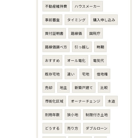
不動産維持費
ハウスメーカー
事前審査
タイミング
購入申し込み
買付証明書
路線価
国税庁
路線価調べ方
引っ越し
時期
おすすめ
オール電化
電気代
既存宅地
違い
宅地
借地権
売却
地主
新築戸建て
比較
市街化区域
オーナーチェンジ
木造
耐用年数
狭小地
制限付き土地
どうする
売り方
ダブルローン