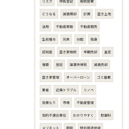
リスク
申告登記
相続放棄
どうなる
減価償却
計算
空き土地
活用
不動産買取
不動産競売
生前贈与
兄弟
分配
独身
認知症
空き家相続
早期売却
査定
増築
登記
譲渡所得税
減価売却
空き家管理
オーバーローン
ゴミ屋敷
業者
近隣トラブル
リノベ
見積もり
市場
不動産管理
契約不適合責任
わかりやすく
慰謝料
メゾネット
節税
特別用途地域