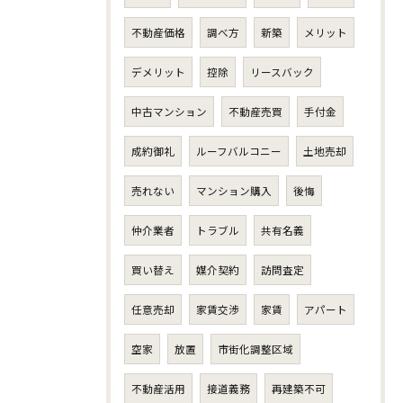
不動産価格
調べ方
新築
メリット
デメリット
控除
リースバック
中古マンション
不動産売買
手付金
成約御礼
ルーフバルコニー
土地売却
売れない
マンション購入
後悔
仲介業者
トラブル
共有名義
買い替え
媒介契約
訪問査定
任意売却
家賃交渉
家賃
アパート
空家
放置
市街化調整区域
不動産活用
接道義務
再建築不可