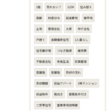
1階
売れない？
1LDK
住み替え
高齢
財産分与
延長敷地
旗竿地
土地
管理会社
大家
仲介会社
戸建て
長期優良住宅
1人暮らし
住宅展示場
つなぎ融資
維持費
不動産会社
老後生活
区画整理
高層階
低層階
売却の流れ
売却期間
収益アパート
1棟マンション
収益物件
南向き
建築条件付き
二世帯住宅
重要事項説明書