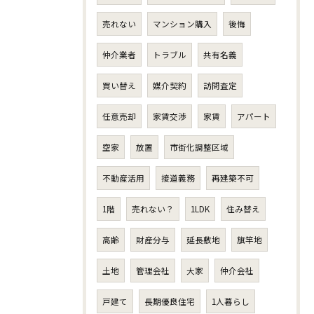
売れない
マンション購入
後悔
仲介業者
トラブル
共有名義
買い替え
媒介契約
訪問査定
任意売却
家賃交渉
家賃
アパート
空家
放置
市街化調整区域
不動産活用
接道義務
再建築不可
1階
売れない？
1LDK
住み替え
高齢
財産分与
延長敷地
旗竿地
土地
管理会社
大家
仲介会社
戸建て
長期優良住宅
1人暮らし