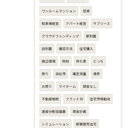
ワンルームマンション
投資
駐車場経営
アパート経営
サブリース
クラウドファンディング
新耐震
旧耐震
確認方法
住宅購入
周辺環境
税制
持ち家
どっち
祭り
浜松市
確定測量
境界
お祭り
マイホーム
頭金なし
不動産相続
フラット35
住宅市場動向
遺産分割協議書
資金計画
シミュレーション
新築建売住宅