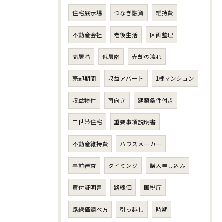
住宅展示場
つなぎ融資
維持費
不動産会社
老後生活
区画整理
高層階
低層階
売却の流れ
売却期間
収益アパート
1棟マンション
収益物件
南向き
建築条件付き
二世帯住宅
重要事項説明書
不動産維持費
ハウスメーカー
事前審査
タイミング
購入申し込み
買付証明書
路線価
国税庁
路線価調べ方
引っ越し
時期