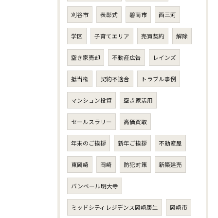
刈谷市
表彰式
碧南市
西三河
学区
子育てエリア
売買契約
解除
空き家売却
不動産広告
レインズ
抵当権
契約不適合
トラブル事例
マンション投資
空き家活用
セールスラリー
高価買取
年末のご挨拶
新年ご挨拶
不動産屋
東岡崎
岡崎
防犯対策
新築建売
バンベール明大寺
ミッドシティレジデンス岡崎康生
岡崎市