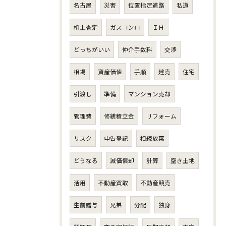
名古屋
災害
位置指定道路
私道
机上査定
ガスコンロ
ＩＨ
どっちがいい
仲介手数料
交渉
相場
資産価値
手順
建売
住宅
引渡し
準備
マンション売却
管理費
修繕積立金
リフォーム
リスク
申告登記
相続放棄
どうなる
減価償却
計算
空き土地
活用
不動産買取
不動産競売
生前贈与
兄弟
分配
独身