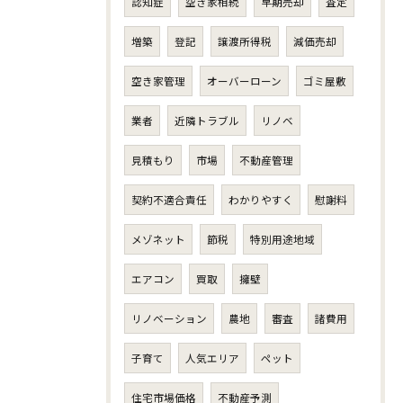
認知症
空き家相続
早期売却
査定
増築
登記
譲渡所得税
減価売却
空き家管理
オーバーローン
ゴミ屋敷
業者
近隣トラブル
リノベ
見積もり
市場
不動産管理
契約不適合責任
わかりやすく
慰謝料
メゾネット
節税
特別用途地域
エアコン
買取
擁壁
リノベーション
農地
審査
諸費用
子育て
人気エリア
ペット
住宅市場価格
不動産予測