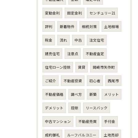
変動金利
固定金利
センチュリー21
評判
新着物件
相続対策
土地相場
税金
流れ
中古
注文住宅
建売住宅
注意点
不動産査定
住宅ローン控除
賃貸
岡崎市矢作町
ご紹介
不動産投資
初心者
西尾市
不動産価格
調べ方
新築
メリット
デメリット
控除
リースバック
中古マンション
不動産売買
手付金
成約御礼
ルーフバルコニー
土地売却