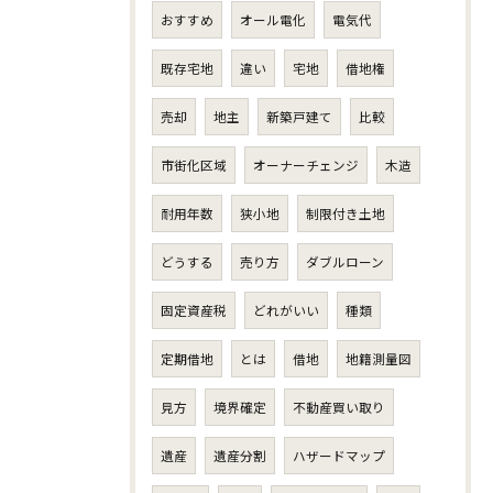
おすすめ
オール電化
電気代
既存宅地
違い
宅地
借地権
売却
地主
新築戸建て
比較
市街化区域
オーナーチェンジ
木造
耐用年数
狭小地
制限付き土地
どうする
売り方
ダブルローン
固定資産税
どれがいい
種類
定期借地
とは
借地
地籍測量図
見方
境界確定
不動産買い取り
遺産
遺産分割
ハザードマップ