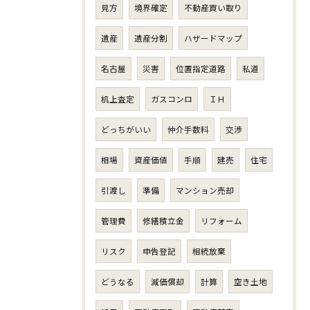
見方
境界確定
不動産買い取り
遺産
遺産分割
ハザードマップ
名古屋
災害
位置指定道路
私道
机上査定
ガスコンロ
ＩＨ
どっちがいい
仲介手数料
交渉
相場
資産価値
手順
建売
住宅
引渡し
準備
マンション売却
管理費
修繕積立金
リフォーム
リスク
申告登記
相続放棄
どうなる
減価償却
計算
空き土地