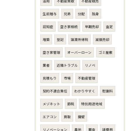
活用
不動産買取
不動産競売
生前贈与
兄弟
分配
独身
認知症
空き家相続
早期売却
査定
増築
登記
譲渡所得税
減価売却
空き家管理
オーバーローン
ゴミ屋敷
業者
近隣トラブル
リノベ
見積もり
市場
不動産管理
契約不適合責任
わかりやすく
慰謝料
メゾネット
節税
特別用途地域
エアコン
買取
擁壁
リノベーション
農地
審査
諸費用