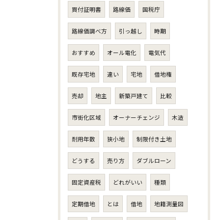
買付証明書
路線価
国税庁
路線価調べ方
引っ越し
時期
おすすめ
オール電化
電気代
既存宅地
違い
宅地
借地権
売却
地主
新築戸建て
比較
市街化区域
オーナーチェンジ
木造
耐用年数
狭小地
制限付き土地
どうする
売り方
ダブルローン
固定資産税
どれがいい
種類
定期借地
とは
借地
地籍測量図