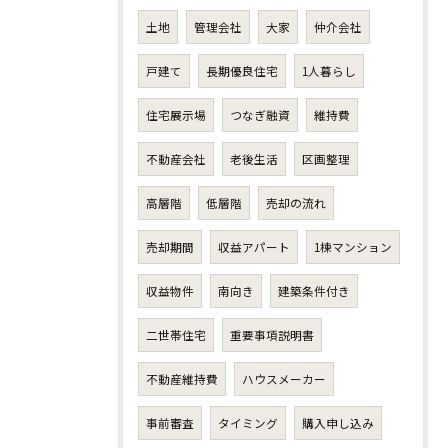
土地
管理会社
大家
仲介会社
戸建て
長期優良住宅
1人暮らし
住宅展示場
つなぎ融資
維持費
不動産会社
老後生活
区画整理
高層階
低層階
売却の流れ
売却期間
収益アパート
1棟マンション
収益物件
南向き
建築条件付き
二世帯住宅
重要事項説明書
不動産維持費
ハウスメーカー
事前審査
タイミング
購入申し込み