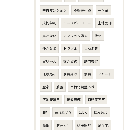
中古マンション
不動産売買
手付金
成約御礼
ルーフバルコニー
土地売却
売れない
マンション購入
後悔
仲介業者
トラブル
共有名義
買い替え
媒介契約
訪問査定
任意売却
家賃交渉
家賃
アパート
空家
放置
市街化調整区域
不動産活用
接道義務
再建築不可
1階
売れない？
1LDK
住み替え
高齢
財産分与
延長敷地
旗竿地