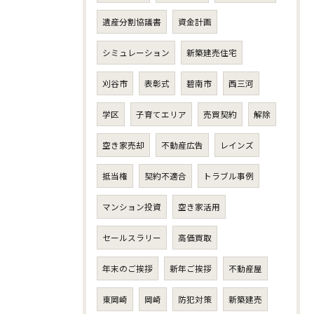
遺産分割協議書
資金計画
シミュレーション
新築建売住宅
刈谷市
表彰式
碧南市
西三河
学区
子育てエリア
売買契約
解除
空き家売却
不動産広告
レインズ
抵当権
契約不適合
トラブル事例
マンション投資
空き家活用
セールスラリー
高価買取
年末のご挨拶
新年ご挨拶
不動産屋
東岡崎
岡崎
防犯対策
新築建売